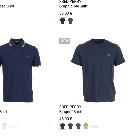
FRED PERRY
ped Shirt
Graphic Tee Shirt
58,00 €
XXL
S
M
L
XL
Vêtements
ry The Twin Tipped Shirt est un
Découvrez le T-shirt Graphic de Fred Perry, un
urnable de la collection Automne-
incontournable de la collection Automne-Hiver
nçu [...]
2026. Conçu [...]
FRED PERRY
Shirt
Ringer T-Shirt
48,00 €
& plus
& plus