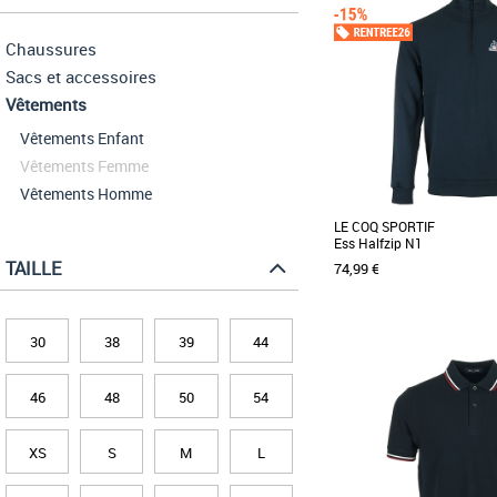
Chaussures
Sacs et accessoires
Vêtements
Vêtements Enfant
Vêtements Femme
Vêtements Homme
LE COQ SPORTIF
Ess Halfzip N1
TAILLE
74,99 €
30
38
39
44
S
M
L
XL
Vêtements
46
48
50
54
Optez pour le sweat half 
partir d'une matière emb
double face [...]
XS
S
M
L