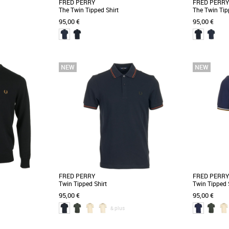
FRED PERRY
FRED PERRY
The Twin Tipped Shirt
The Twin Tip
95,00 €
95,00 €
S
M
L
XL
XXL
S
M
L
XL
Vêtements
Vêtements
d Perry Shirt est un
Le Polo Fred Perry The Twin Tipped Shirt
Le Fred Per
de-robe masculine,
incarne l'élégance décontractée avec une
polo inconto
touche sportive, [...]
Hiver 2026, co
FRED PERRY
FRED PERRY
Twin Tipped Shirt
Twin Tipped 
95,00 €
95,00 €
& plus