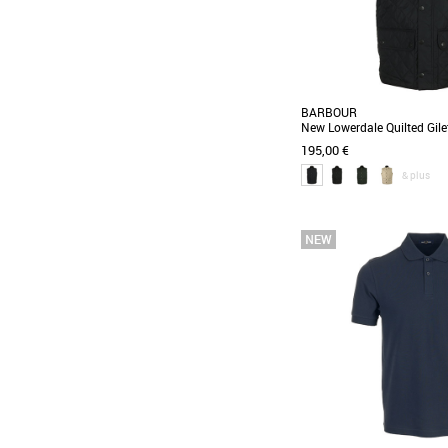
BARBOUR
New Lowerdale Quilted Gile
195,00 €
& plus
L
XL
Vêtements
Le Gilet Lowerdale re
classiques de la marque
have que vous porterez [...]