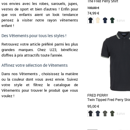
The Fred Perry Shirt
vos envies avec les robes, sarouels, jupes,
100,00 €
vestes de sport et bien d'autres ! Enfin pour
74,99 €
que vos enfants aient un look tendance
pensez à visiter notre rayon vêtements
& plus
enfant !
S
M
L
XL
XXL
Des Vêtements pour tous les styles !
Vêtements
Découvrez le polo Fred P
Retrouvez votre article préféré parmi les plus
Shirt, un incontournable d
grandes marques. Chez U23, bénéficiez
pour la saison [...]
d'offres à prix attractifs toute l'année.
Affinez votre sélection de Vêtements
Dans nos Vêtements , choisissez la matière
ou la couleur dont vous avez envie. Suivez
votre style et filtrez le catalogue de
Vêtements pour trouver le produit que vous
FRED PERRY
voulez !
Twin Tipped Fred Perry Shir
95,00 €
& plus