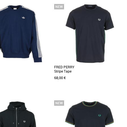
XXL
S
M
L
XL
Vêtements
 Perry Twin Tipped Shirt incarne
Le Fred Perry Ringer T-Shirt est un
rfaite entre élégance classique et
incontournable de la garde-robe masculine
pour la saison Automne-Hiver [...]
FRED PERRY
Stripe Tape
68,00 €
L
S
L
Vêtements
 adidas 3S Crew est un
Le T-shirt Fred Perry Stripe Tape est l'essentiel
le de la mode masculine, alliant
parfait pour votre garde-robe printanière et
e pour la [...]
estivale. [...]