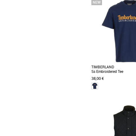
S
M
Vêtements
Le polo Fred Perry Tw
incontournable de la gar
alliant élégance sobre [...]
TIMBERLAND
Ss Embroidered Tee
38,00 €
S
M
L
XL
Vêtements
Découvrez le Timberland S
un t-shirt pour homme alli
pour la saison [...]