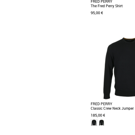
FRED PERRY
The Fred Perry Shirt
95,00 €
S
M
L
XL
Vêtements
Le polo Fred Perry The Fre
incontournable de la gar
alliant élégance [...]
FRED PERRY
Classic Crew Neck Jumper
185,00 €