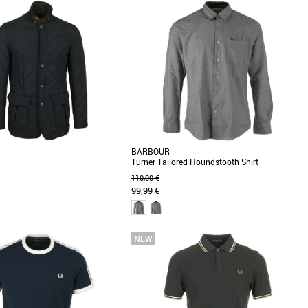
S
M
L
XL
XXL
Vêtements
win Tipped de Fred Perry incarne
Découvrez le Fred Perry The Fred Perry Shirt,
écontractée idéale pour la saison
un polo incontournable pour la saison
[...]
Printemps-Été [...]
BARBOUR
Turner Tailored Houndstooth Shirt
110,00 €
99,99 €
S
M
L
XL
Vêtements
ste matelassée de la marque
Barbour est un expert en matière de classiques
uilted Lutz se porte au quotidien,
et cette chemise en est l'illustration. Coupée en
r [...]
[...]