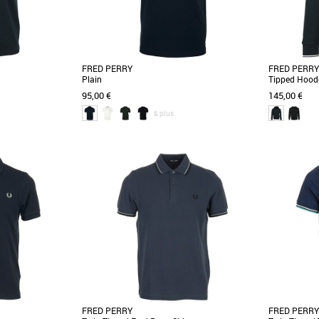
FRED PERRY
FRED PERRY
Plain
Tipped Hood
95,00 €
145,00 €
& plus
S
M
L
XL
XXL
M
L
XL
XX
Vêtements
Vêtements
le liseré. Fabriqué
Le polo de tennis Fred Perry. Fabriqué dans ce
Sweat à cap
ssique et doté d'une
piqué de coton classique et doté d'une version
polyester à e
moderne [...]
emblématique 
FRED PERRY
FRED PERRY