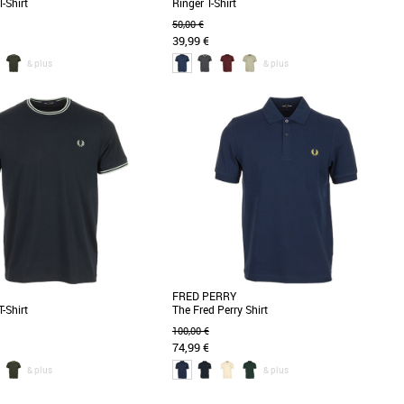
-Shirt
Ringer T-Shirt
50,00 €
39,99 €
& plus
& plus
S
M
L
Vêtements
ry Twin Tipped T-Shirt est un
Le Fred Perry Ringer T-Shirt est un
ble de la garde-robe masculine
incontournable de la mode masculine pour la
n Printemps [...]
saison printemps-été [...]
FRED PERRY
-Shirt
The Fred Perry Shirt
100,00 €
74,99 €
& plus
& plus