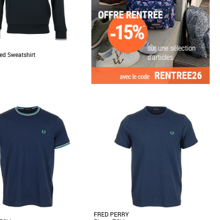
ed Sweatshirt
L
uche en mélange de coton et de
nvers bouclé, avec le double liseré
[...]
FRED PERRY