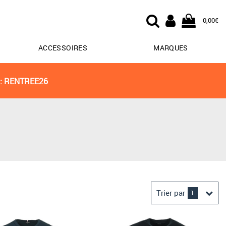
0,00€
ACCESSOIRES
MARQUES
: RENTREE26
Trier par
1
Derniers arrivages