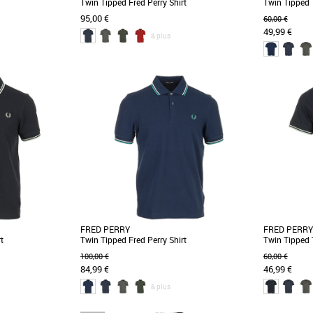
Twin Tipped Fred Perry Shirt
Twin Tipped T
95,00 €
60,00 €
49,99 €
& plus
S
XL
S
M
Vêtements
Vêtements
erry TheFred Perry
Découvrez le polo Fred Perry Twin Tipped, un
Le Fred Per
e la mode masculine
incontournable de la collection Printemps-Été
incontourna
2026 pour [...]
pour la saiso
FRED PERRY
FRED PERRY
t
Twin Tipped Fred Perry Shirt
Twin Tipped T
100,00 €
60,00 €
84,99 €
46,99 €
& plus