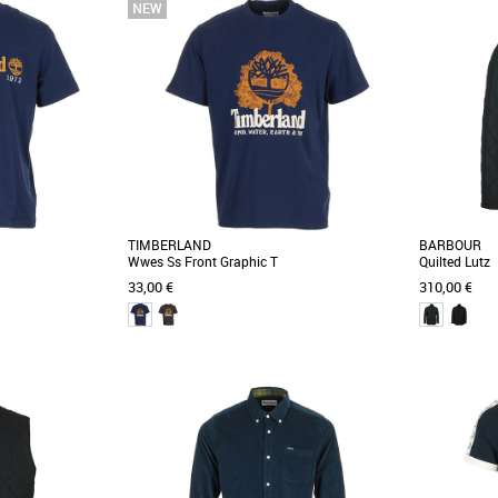
S
M
XL
XXL
M
L
XXL
Vêtements
Vêtements
in Tipped est un
Découvrez le polo Twin Tipped Fred Perry, un
Le T-shirt T
de-robe masculine,
incontournable de la collection printemps-été
l'élégance d
2026, spécialement [...]
printemps-été 
TIMBERLAND
BARBOUR
Wwes Ss Front Graphic T
Quilted Lutz
33,00 €
310,00 €
S
M
L
XL
S
M
L
XL
Vêtements
Vêtements
s Embroidered Tee,
Découvrez le T-shirt Timberland Wwes Ss Front
Superbe ve
ant confort et style
Graphic, un incontournable de la collection
Barbour. La Q
Automne-Hiver [...]
que ce soit pou