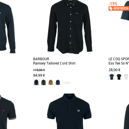
BARBOUR
LE COQ SPO
Ramsey Tailored Cord Shirt
Ess Tee Ss N
28,00 €
115,00 €
94,99 €
& plus
M
L
XL
S
M
L
XL
Vêtements
Vêtements
zip, confectionné à
Chemise décontractée de la marque Barbour à
Le t-shirt 
lématique en coton
manches longues. Velours garni de tartan sur
manches cour
doublure [...]
une combinais