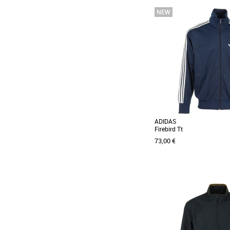
S
M
L
XL
Vêtements
Pull ras du cou simple
confectionné dans un 
mérinos. Ce pull [...]
ADIDAS
Firebird Tt
73,00 €
M
XL
Vêtements
La veste adidas Fir
incontournable du vest
masculin, alliant style intemp