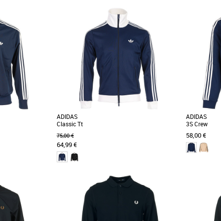
S
M
L
XL
XXL
S
M
L
XL
Vêtements
Vêtements
 à l'esprit sport
La Fred Perry Twin Tipped Shirt est un polo
Le polo Fred
mélange de laine
masculin alliant élégance et confort, idéal pour
l'alliance pa
la saison [...]
confort [...]
ADIDAS
ADIDAS
Classic Tt
3S Crew
58,00 €
75,00 €
64,99 €
S
M
L
XL
XXL
M
L
XL
XX
Vêtements
Vêtements
ebird Tt est un
Découvrez la veste adidas Classic Tt, un
Le sweat
iaire sportswear
incontournable de la collection sportswear
incontournab
orel [...]
printemps-été [...]
confort et styl