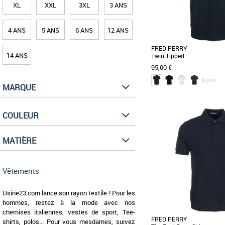
XL
XXL
3XL
3 ANS
4 ANS
5 ANS
6 ANS
12 ANS
FRED PERRY
14 ANS
Twin Tipped
95,00 €
& plus
MARQUE
S
M
COULEUR
Vêtements
Le polo Fred Perry à doub
dans ce piqué de coton cla
MATIÈRE
version [...]
Vêtements
Usine23.com lance son rayon textile ! Pour les
hommes, restez à la mode avec nos
chemises italiennes, vestes de sport, Tee-
FRED PERRY
shirts, polos... Pour vous mesdames, suivez