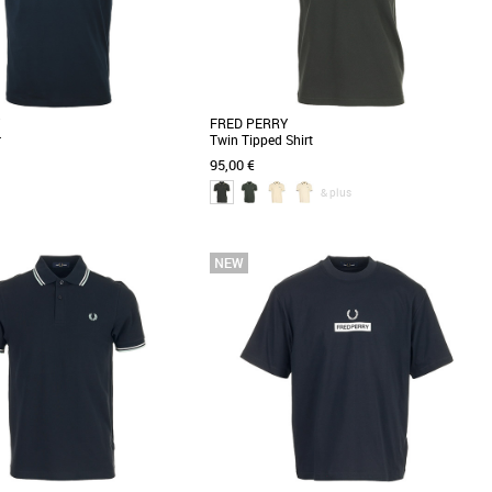
FRED PERRY
r
Twin Tipped Shirt
95,00 €
& plus
S
M
L
XL
XXL
Vêtements
on col et ses bordures de manches
Découvrez le polo Fred Perry Twin Tipped Shirt,
ntrastants, ce tee-shirt est inspiré
un incontournable de la mode masculine
alliant style [...]