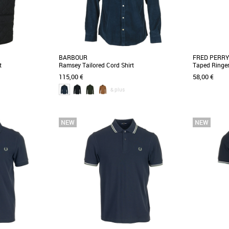
BARBOUR
FRED PERRY
t
Ramsey Tailored Cord Shirt
Taped Ringe
115,00 €
58,00 €
& plus
S
M
L
XL
M
L
Vêtements
Vêtements
prend les codes
Chemise décontractée de la marque Barbour à
Défini par s
 Barbour. Un must
manches longues. Velours garni de tartan sur
côtelés et co
doublure [...]
des [...]