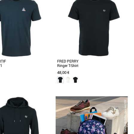
Prix croissant
Prix décroissant
Meilleures remises
RTIF
FRED PERRY
°1
Ringer T-Shirt
48,00 €
XXL
S
M
L
XL
XXL
Vêtements
Le Coq Sportif Essentiels Nº1 à
Le t-shirt à bordures contrastantes est un
tes est confortable et constitue
article de sportswear immédiatement
on [...]
identifiable. Il est [...]