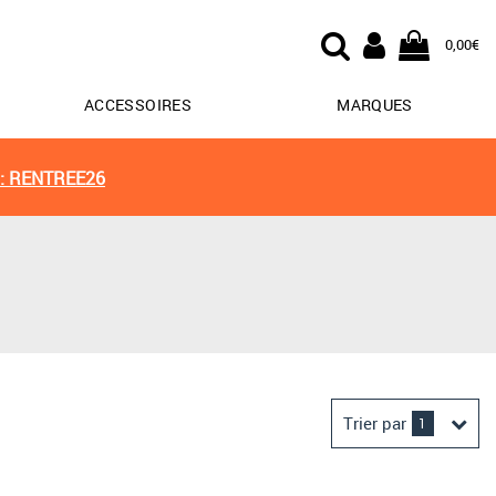
0,00€
ACCESSOIRES
MARQUES
: RENTREE26
Trier par
1
Derniers arrivages