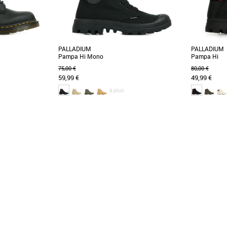
PALLADIUM
PALLADIUM
Pampa Hi Mono
Pampa Hi
75,00 €
80,00 €
59,99 €
49,99 €
& plus
44
46
36
37
38
39
42
37
42
Boots femme
Boots femme
nées, ces bottes et
Déclinée en toile, cette versio de la célèbre
PAMPA HI D
ues des favoris.
Pampa, à la fois sobre, racée et dynamique, est
Réinterpré
à [...]
emblématique, 