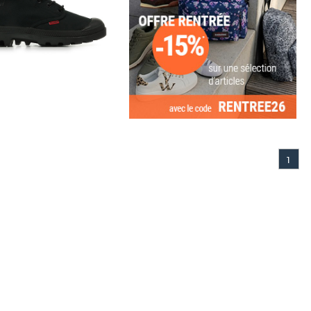
1
ARE II – Audace et héritage
tation audacieuse du modèle
la [...]