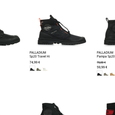
PALLADIUM
PALLADIUM
Sp20 Travel Hi
Pampa Sp20
74,99 €
70,00 €
59,99 €
43
45
37
38
39
40
41
42
43
44
45
46
39
41
42
4
Boots femme
Boots femme
ium depuis 1947.
La SP20 Travel Hi réinterprète la populaire
Voici la Pa
cuir classique et
Pampa Travel Lite en l’associant à la semelle
moderne du 
extérieure [...]
Cette saison, 