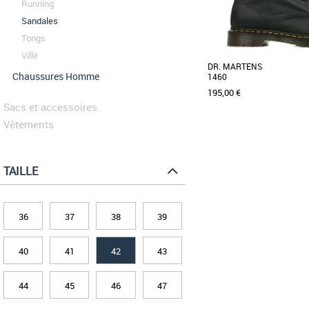
Running
Sandales
Tongs
Ville
DR. MARTENS
Chaussures Homme
1460
195,00 €
Sacs et accessoires
Vêtements
36
37
38
40
41
42
43
Boots femme
TAILLE
Au cours des dernières an
chaussures sont deven
Fabriquées dans [...]
36
37
38
39
40
41
42
43
44
45
46
47