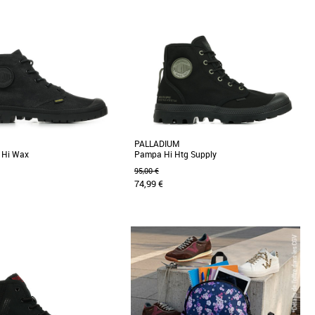
Prix croissant
Prix décroissant
Meilleures remises
PALLADIUM
 Hi Wax
Pampa Hi Htg Supply
95,00 €
74,99 €
3
44
45
46
47
38
39
40
41
42
43
44
45
46
47
Boots femme
mpa SP20 Hi wax, une version
Affirmez votre style avec la nouvelle boot mi-
style emblématique de la Pampa.
haute Pampa HI HTG Supply, une version
découvrez [...]
revisitée de la [...]