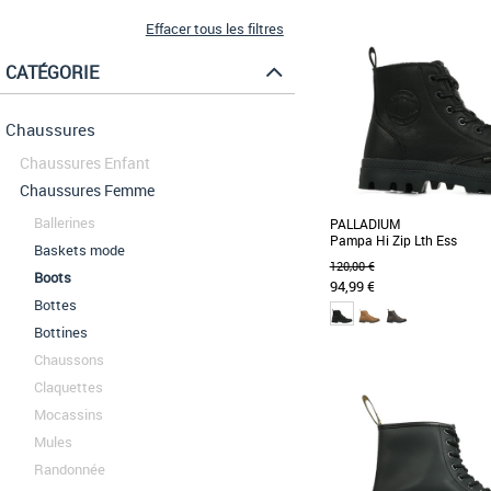
Effacer tous les filtres
CATÉGORIE
Chaussures
Chaussures Enfant
Chaussures Femme
Ballerines
PALLADIUM
Pampa Hi Zip Lth Ess
Baskets mode
120,00 €
Boots
94,99 €
Bottes
Bottines
36
37
38
39
40
41
42
Chaussons
Boots femme
Claquettes
L’originale de Pallad
Mocassins
L’iconique Pampa Hi en 
souple, munie d’une [...]
Mules
Randonnée