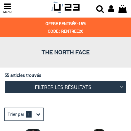
Trier par
MENU
Derniers arrivages
OFFRE RENTRÉE -15%
Prix croissant
CODE : RENTREE26
Prix décroissant
THE NORTH FACE
Meilleures remises
55 articles trouvés
FILTRER LES RÉSULTATS
Trier par
1