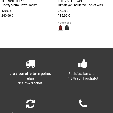
THE NORTH FACE
THE NORTH FACE
Liberty Sierra Down Jacket
Himalayan Insulated Jacket Wn's
470,00 €
220,00 €
240,99 €
115,99 €
+ de coloris
S
L
M
Page
2
/ 2
Vous avez eu un temps d'arrêt en
Grâce à son tissu imperméable et son
voyant cette veste ? C'est normal, vous
isolation synthétique, la veste isolée
l'avez probablement déjà [...]
Himalayan vous protégera [...]
Livraison offerte
en points
Satisfaction client
relais
4.8/5 sur Trustpilot
dès 75€ d'achat