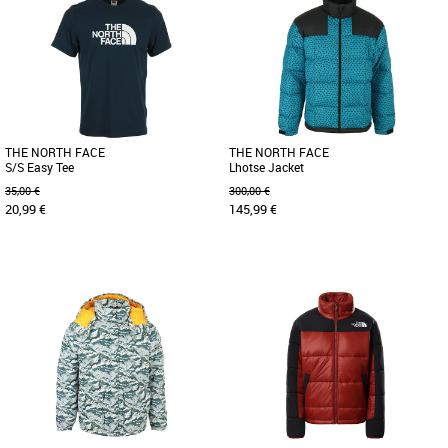
THE NORTH FACE
THE NORTH FACE
S/S Easy Tee
Lhotse Jacket
35,00 €
300,00 €
20,99 €
145,99 €
S
S
Quand il fait chaud, le T-shirt Easy 100
La veste Lhotse est une véritable veste
% coton sera parfait pour toutes les
polyvalente avec un style urbain au
activités décontractées. Plus [...]
design color-block. Imperméable [...]