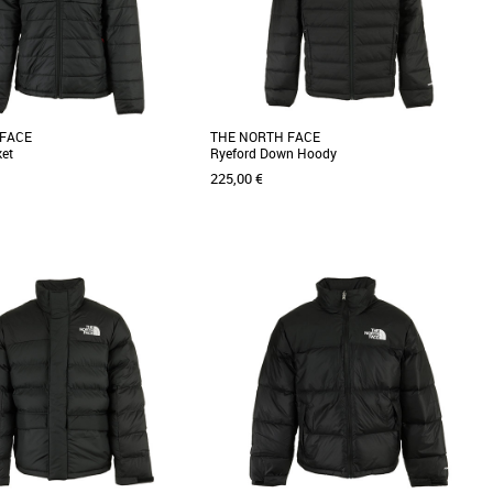
Meilleures remises
 FACE
THE NORTH FACE
et
Ryeford Down Hoody
225,00 €
M
L
XL
 doudoune Lungern Jacket de The
Découvrez la Doudoune Ryeford Down Hoody
un indispensable pour les hommes
de The North Face, une pièce incontournable
...]
de votre garde-robe [...]