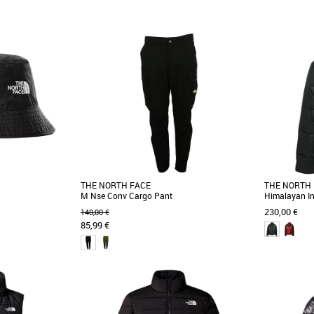
S
M
XXL
onfortable vous
Les manches raglan font de ce T-shirt un
Protégeant 
es vos sorties en
indispensable des week-ends de détente. Elles
offrant égal
]
offrent en [...]
urbains, la [...
THE NORTH FACE
THE NORTH
M Nse Conv Cargo Pant
Himalayan In
230,00 €
140,00 €
85,99 €
30
36
38
40
L
à taper, vous serez
Ce pantalon polyvalent offre confort et
Grâce à son 
lissé le chapeau
protection dans des conditions météo
synthétique,
changeantes. Léger [...]
protégera [...]