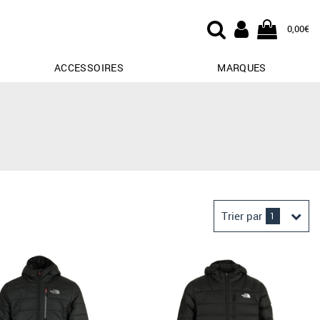
0,00€
ACCESSOIRES
MARQUES
Trier par
1
Derniers arrivages
Prix croissant
Prix décroissant