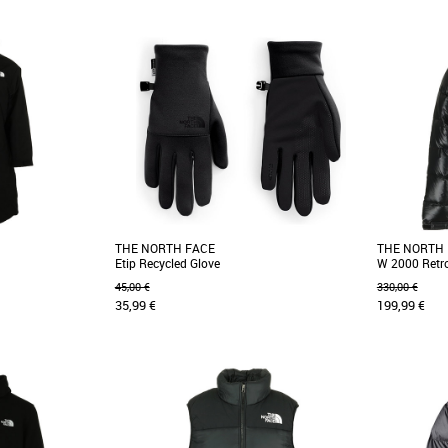
XS
S
M
L
lement avec la veste
Adoptez un look moderne et fonctionnel avec
Vêtement lé
enalite. Garnie de
la Gosei Puffer de The North Face pour femme.
enveloppe de
Conçue pour [...]
autre modèle [
THE NORTH FACE
THE NORTH
Etip Recycled Glove
W 2000 Retr
45,00 €
330,00 €
35,99 €
199,99 €
S
M
L
XL
XXL
L
ce W Padded Long
Les gants... Ils offrent une chaleur bienvenue
Affrontez l’
ion contre le froid.
lors des joggings hivernaux, mais rendent
Retro Nuptse
difficile l'utilisation [...]
Face. Inspirée 