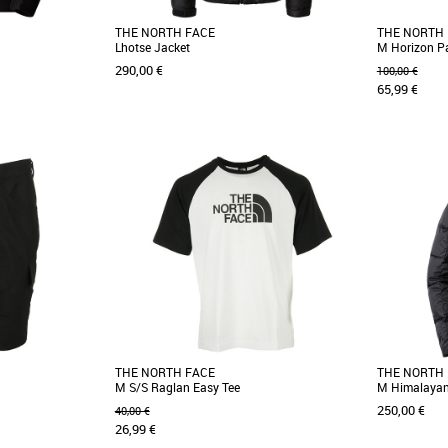
THE NORTH FACE
THE NORTH
Lhotse Jacket
M Horizon P
290,00 €
100,00 €
65,99 €
L
XL
XXL
34
36
38
a tire toujours son
La veste Lhotse est une véritable veste
Robuste, lége
t de l'hémisphère
polyvalente avec un style urbain au design
pantalon Hor
color-block. Imperméable [...]
cargo [...]
THE NORTH FACE
THE NORTH
M S/S Raglan Easy Tee
M Himalayan
250,00 €
40,00 €
26,99 €