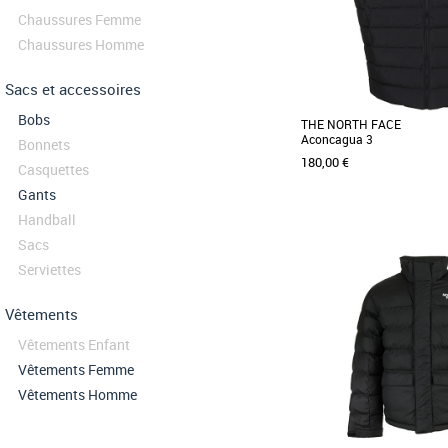
Chaussures Femme
Chaussures Homme
Sacs et accessoires
Bobs
THE NORTH FACE
Aconcagua 3
Bonnets
180,00 €
Casquettes
Gants
Handball
Sacs
XXL
Serviettes
La doudoune Aconcagua 
nom du plus haut somme
occidental où il fait [...]
Vêtements
Vêtements Enfant
Vêtements Femme
Vêtements Homme