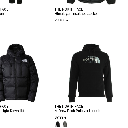
 FACE
THE NORTH FACE
ant
Himalayan Insulated Jacket
230,00 €
XXL
r et résistant à toute épreuve, ce
Grâce à son tissu coupe-vent et son isolation
izon circulaire adopte une coupe
synthétique, la veste Himalayan vous
protégera des [...]
 FACE
THE NORTH FACE
 Light Down Hd
M Drew Peak Pullover Hoodie
87,99 €