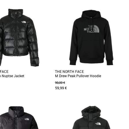
XS
gendaire, la veste Nuptse vous
Le Sweat The North Face U Axys Hoodie offre
 sa chaleur depuis 1992 et aucun
un mélange parfait de style urbain et de
...]
confort. Fabriqué [...]
 FACE
THE NORTH FACE
o Nuptse Jacket
M Drew Peak Pullover Hoodie
90,00 €
59,99 €
S
hiver avec style grâce à la 2000
Le sweat The North Face M Drew Peak
 Jacket pour femme de The North
Pullover Hoodie allie confort et style. Conçu en
[...]
coton doux, il [...]