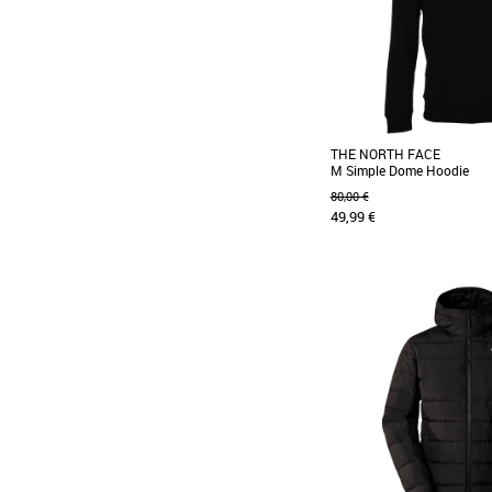
THE NORTH FACE
M Simple Dome Hoodie
80,00 €
49,99 €
S
Le sweat à capuche Si
essentiel confortable tou
dans une coupe [...]