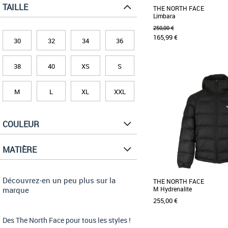
TAILLE
THE NORTH FACE
Limbara
250,00 €
165,99 €
30
32
34
36
38
40
XS
S
XS
S
M
L
Inspirée d'une véritable i
cette doudoune à isolation
M
L
XL
XXL
Limbara [...]
COULEUR
MATIÈRE
Découvrez-en un peu plus sur la
THE NORTH FACE
marque
M Hydrenalite
255,00 €
Des The North Face pour tous les styles !