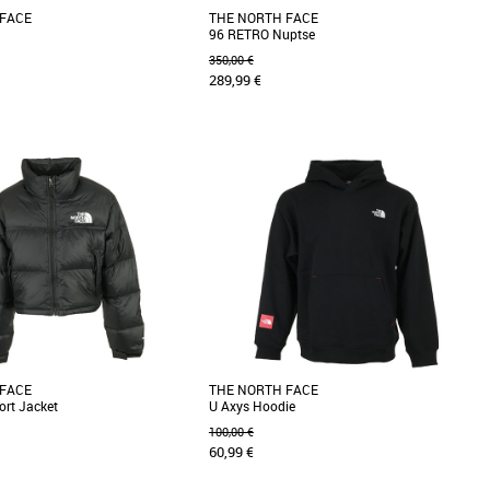
 FACE
THE NORTH FACE
96 RETRO Nuptse
350,00 €
289,99 €
XL
XXL
XS
XXL
la doudoune The North Face
Découvrez la doudoune The North Face 96
, un incontournable pour les
RETRO Nuptse, un incontournable pour
hes. Confectionnée [...]
affronter les saisons automnales [...]
 FACE
THE NORTH FACE
rt Jacket
U Axys Hoodie
100,00 €
60,99 €