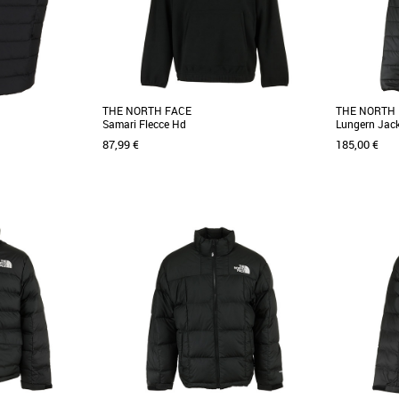
THE NORTH FACE
THE NORTH
Samari Flecce Hd
Lungern Jack
87,99 €
185,00 €
L
XL
L
XXL
tire toujours son
Découvrez la polaire The North Face Samari
Découvrez la
t de l'hémisphère
Fleece HD, idéale pour les aventuriers
North Face, 
modernes. Conçue [...]
modernes qui [