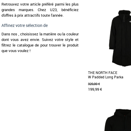
Retrouvez votre article préféré parmi les plus
XXL
grandes marques. Chez U23, bénéficiez
d'offres à prix attractifs toute l'année.
Explorez la ville confortab
à capuche en duvet Hydr
duvet recyclé, [...]
Affinez votre sélection de
Dans nos , choisissez la matière ou la couleur
dont vous avez envie. Suivez votre style et
filtrez le catalogue de pour trouver le produit
que vous voulez !
THE NORTH FACE
W Padded Long Parka
320,00 €
199,99 €
XS
S
M
L
La parka The North Fa
Parka allie style et protect
Avec son isolation [...]