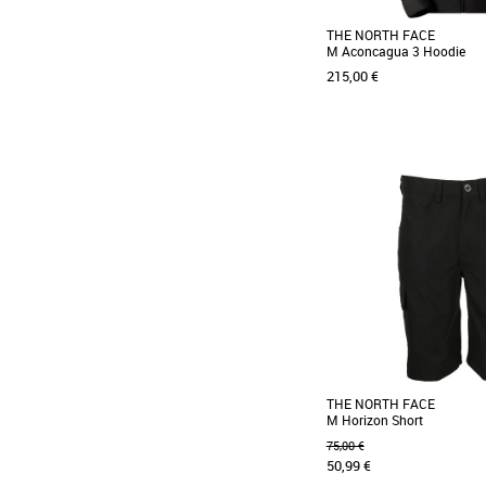
THE NORTH FACE
M Aconcagua 3 Hoodie
215,00 €
XXL
La veste en duvet Aconcagu
nom du plus haut somme
occidental où [...]
THE NORTH FACE
M Horizon Short
75,00 €
50,99 €