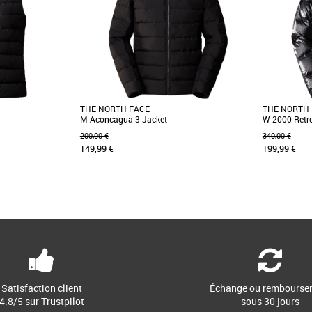
THE NORTH FACE
THE NORTH
M Aconcagua 3 Jacket
W 2000 Retr
200,00 €
340,00 €
149,99 €
199,99 €
S
L
S
M
emmes a été mise à
La veste en duvet Aconcagua tire toujours son
Cette versio
deptes, pour inclure
nom du plus haut sommet de l'hémisphère
culte possè
occidental où [...]
look inspiré [..
Satisfaction client
Échange ou rembourse
4.8/5 sur Trustpilot
sous 30 jours