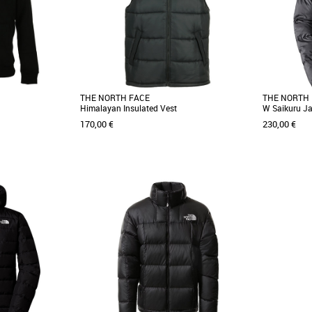
THE NORTH FACE
THE NORTH
Himalayan Insulated Vest
W Saikuru Ja
170,00 €
230,00 €
L
XS
mple Dome est un
La veste isolée Himalayan The North Face®
Combinant
te l'année, proposé
est reconnaissable entre toutes et se distingue
d'inspiratio
par son matelassage [...]
veste Saikuru 