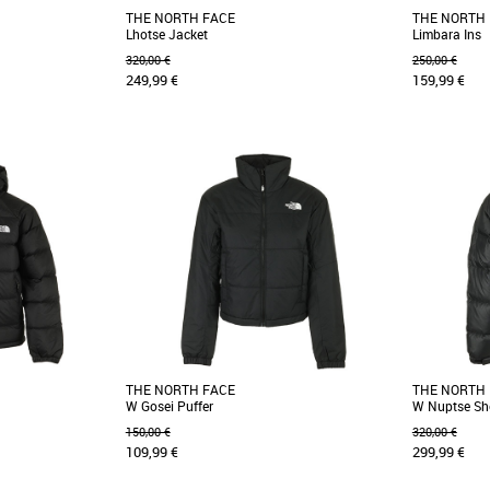
THE NORTH FACE
THE NORTH
Lhotse Jacket
Limbara Ins
320,00 €
250,00 €
249,99 €
159,99 €
S
L
XL
XS
S
M
L
cône The North Face,
La veste Lhotse est une véritable veste
Découvrez 
 synthétique légère
polyvalente dotée d’un style urbain et d’un
LIMBARA Ins
motif color-block. [...]
saisons fraîc
THE NORTH FACE
THE NORTH
W Gosei Puffer
W Nuptse Sho
150,00 €
320,00 €
109,99 €
299,99 €