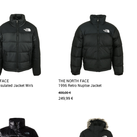
S
L
alpinistes et aventuriers mais
Ne passez pas à côté de l'essentiel chez The
ement sa chaleur aux explorateurs
North Face ! Ce sweat 'M Drew Peak' est très
]
confortable. [...]
 FACE
THE NORTH FACE
sulated Jacket Wn's
1996 Retro Nuptse Jacket
400,00 €
249,99 €
XXL
tissu imperméable et son isolation
Notre design emblématique Nuptse est un
 la veste isolée Himalayan vous
modèle urbain directement inspiré du style
arboré sur les [...]