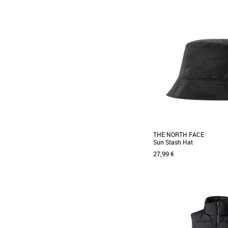
30
32
34
36
38
Ce short léger et c
accompagnera dans tout
montagne. Il possède de [...
THE NORTH FACE
Sun Stash Hat
27,99 €
S-M
Quand le soleil commence 
bien content d'avoir g
réversible Sun [...]