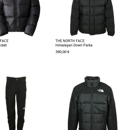
 FACE
THE NORTH FACE
cket
Himalayan Down Parka
390,00 €
L
XL
XXL
 une coupe boxy angulaire
Revisitant une grosse doudoune vintage avec
n rétro et des tissus recyclés, la
des fonctionnalités modernes, la veste en
courte [...]
duvet Himalayan [...]