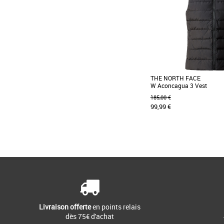
THE NORTH FACE
W Aconcagua 3 Vest
185,00 €
99,99 €
XS
S
La ligne Aconcagua pour f
jour, très appréciée des a
un tissu [...]
Livraison offerte
en points relais
dès 75€ d'achat