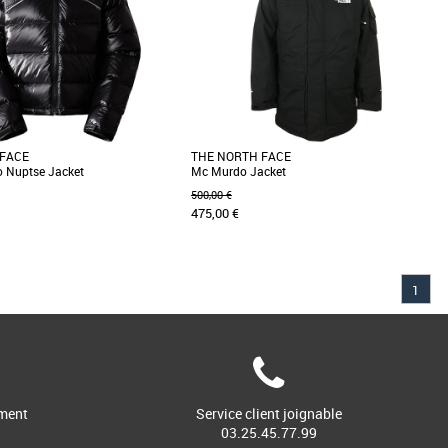
 FACE
THE NORTH FACE
o Nuptse Jacket
Mc Murdo Jacket
500,00 €
475,00 €
XL
1
n revisitée de cette veste Nuptse
Découvrez la veste McMurdo, une veste
de un empiècement arrondi et un
polyvalente associant style et fonctionnalité.
.]
Dotée de la [...]
ment
Service client joignable
03.25.45.77.99