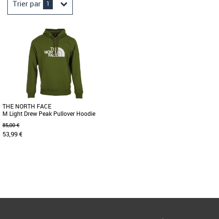
Trier par
1
THE NORTH FACE
M Light Drew Peak Pullover Hoodie
85,00 €
53,99 €
L
Page
1
/ 1
Ne passez pas à côté de l'essentiel chez
The North Face ! Ce sweat 'M Drew
Peak' est très confortable. [...]