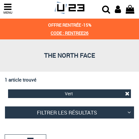
Trier par
MENU
Derniers arrivages
OFFRE RENTRÉE -15%
Prix croissant
CODE : RENTREE26
Prix décroissant
THE NORTH FACE
Meilleures remises
1 article trouvé
Vert
FILTRER LES RÉSULTATS