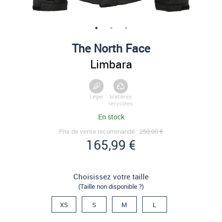
The North Face
Limbara
Léger
Matières
recyclées
En stock
Prix de vente recommandé :
250,00 €
165,99 €
Choisissez votre taille
(Taille non disponible ?)
XS
S
M
L