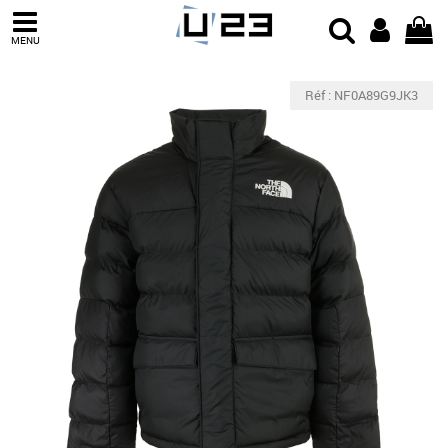
MENU
Réf : NF0A89G9JK3