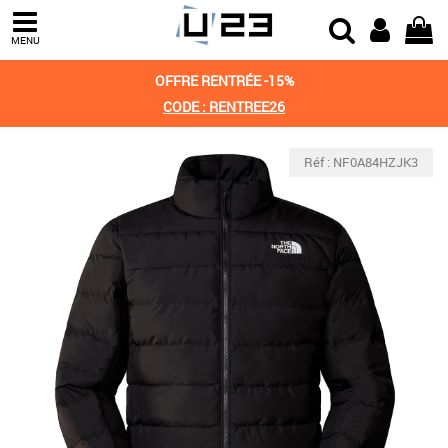
MENU
OFFRE RENTRÉE -15%
CODE : RENTREE26
Réf : NF0A84HZJK3