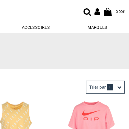
0,00€
ACCESSOIRES
MARQUES
Trier par
1
Derniers arrivages
Prix croissant
Prix décroissant