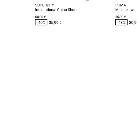
SUPERDRY
PUMA
International Chino Short
Michael Lau
60,00 €
55,00 €
-40%
35,99 €
-43%
30,9
28
30
32
36
S
L
omos Vêtements
Vêtements pas cher et Promos Vêtements
Vêtements pa
Plus produit: - Coupe
Opte pour l'originalité avec une couleur vive ou
Entrez dans 
. - Label [...]
reste dans la simplicité avec des tons neutres
tee-shirt 2
grâce [...]
ses créatures [