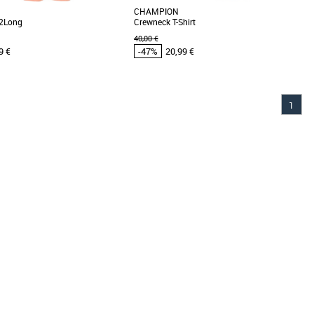
CHAMPION
 2Long
Crewneck T-Shirt
40,00 €
9 €
-47%
20,99 €
M
L
1
s cher et Promos Vêtements
Vêtements pas cher et Promos Vêtements
l'univers de Michael Lau avec ce
Long PUMA x MICHAEL LAU, avec
...]