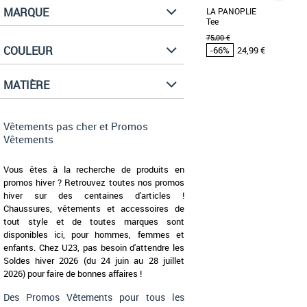
MARQUE
LA PANOPLIE
Tee
75,00 €
COULEUR
-66%
24,99 €
MATIÈRE
M
Vêtements pas cher et Pr
Joli T-shirt en jersey rose. 
Vêtements pas cher et Promos
droite. - Bord-côte ton sur ton
Vêtements
Vous êtes à la recherche de produits en
promos hiver ? Retrouvez toutes nos promos
hiver sur des centaines d'articles !
Chaussures, vêtements et accessoires de
tout style et de toutes marques sont
disponibles ici, pour hommes, femmes et
enfants. Chez U23, pas besoin d'attendre les
Soldes hiver 2026 (du 24 juin au 28 juillet
2026) pour faire de bonnes affaires !
Des Promos Vêtements pour tous les