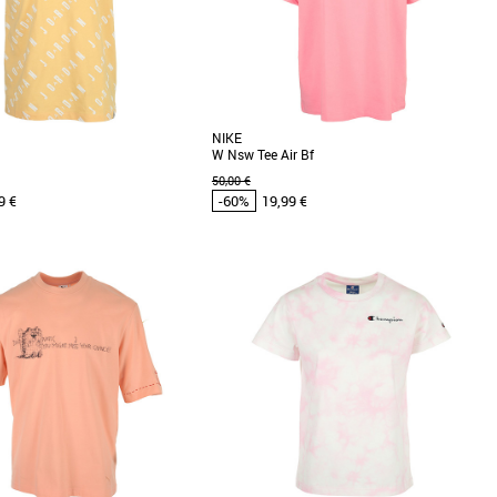
Meilleures remises
NIKE
W Nsw Tee Air Bf
50,00 €
9 €
-60%
19,99 €
XS
S
s cher et Promos Vêtements
Vêtements pas cher et Promos Vêtements
-R-D-A-N de la tête aux pieds. Ce
Donnez une nouvelle dimension à votre look
ger est idéal pour la saison, avec
décontracté avec ce tee-shirt. Il présente un
imprimé [...]