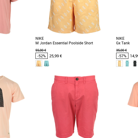
NIKE
NIKE
M Jordan Essential Poolside Short
Gx Tank
55,00 €
35,00 €
-52%
25,99 €
-57%
14,9
XS
S
M
XL
XS
S
M
L
omos Vêtements
Vêtements pas cher et Promos Vêtements
Vêtements pa
nt Stack Logo Short
Un style J-O-R-D-A-N de la tête aux pieds. Ce
Un style J-O
une allure moderne et
short léger est idéal pour la saison, avec un
débardeur lé
imprimé [...]
un [...]