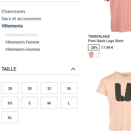
Chaussures
Sacs et accessoires
Vêtements
Vêtements Enfant
TIMBERLAND
Print Stack Logo Short
Vêtements Femme
-28%
17,99 €
Vêtements Homme
TAILLE
S
M
L
Vêtements pas cher et Pr
Le T-shirt Timberland Pri
allie confort et style pour 
28
30
32
36
décontractée. [...]
XS
S
M
L
XL