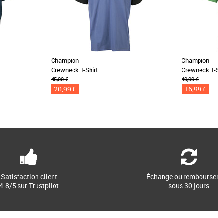
Champion
Champion
Crewneck T-Shirt
Crewneck T-S
45,00 €
40,00 €
20,99 €
16,99 €
Satisfaction client
Échange ou rembourse
4.8/5 sur Trustpilot
sous 30 jours