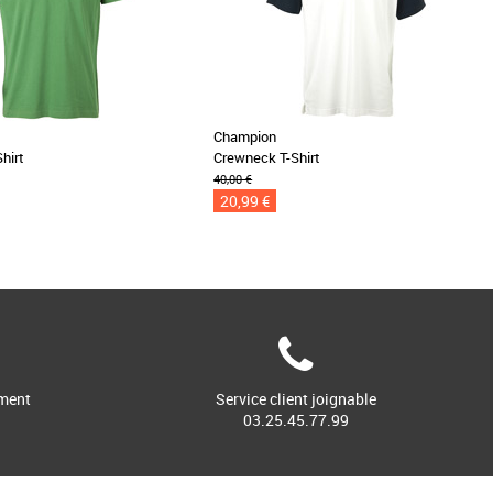
Champion
hirt
Crewneck T-Shirt
40,00 €
20,99 €
ment
Service client joignable
03.25.45.77.99