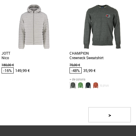
S
S
M
Vêtements pas cher et Promos
Vêtements pas cher et Promos
Vêtements
Vêtements
Depuis 1959 Ellesse se démarque par
Si vous êtes à la recherche d'une
une philosophie et un style uniques. Le
doudoune à porter au quotidien, facile
concept: du sportswear de [...]
à vivre, ultra légère [...]
JOTT
CHAMPION
Nico
Crewneck Sweatshirt
180,00 €
70,00 €
-16%
149,99 €
-48%
35,99 €
+ de coloris
& plus
S
M
L
XS
S
Page
1
/ 2
Vêtements pas cher et Promos
Vêtements pas cher et Promos
Vêtements
Vêtements
Encore une nouvelle doudoune homme
Conçu dans un coton bouclé recyclé
>
NICO chez JOTT cette saison, avec une
épais, ce sweatshirt classique est orné
version légère en jersey de [...]
d’un appliqué logo [...]