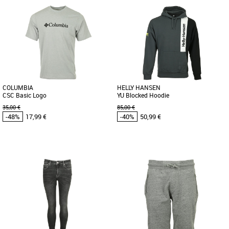
S
S
Vêtements pas cher et Promos
Vêtements pas cher et Promos
Vêtements
Vêtements
Le t-shirt Diadora 5 Palle Used à
Le sweat YU20 Blocked associe le
manches courtes d'occasion en coton
design classique HH® des années 90 à
doux qui se distingue par le grand [...]
un tissu polaire en coton brossé [...]
COLUMBIA
HELLY HANSEN
CSC Basic Logo
YU Blocked Hoodie
35,00 €
85,00 €
-48%
17,99 €
-40%
50,99 €
S
S
Vêtements pas cher et Promos
Vêtements pas cher et Promos
Vêtements
Vêtements
Le sweat à capuche YU20 Blocked
associe le design classique HH® des
années 90 à un tissu polaire [...]