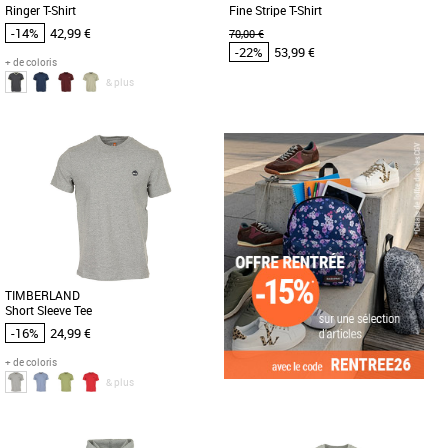
Ringer T-Shirt
Fine Stripe T-Shirt
-14%
42,99 €
70,00 €
-22%
53,99 €
+ de coloris
& plus
M
M
Vêtements pas cher et Promos
Vêtements pas cher et Promos
Vêtements
Vêtements
Le Fred Perry Ringer T-Shirt est un
Le T-shirt Fine Stripe de Fred Perry est
incontournable de la mode masculine,
un essentiel incontournable pour la
alliant confort et style intemporel. [...]
saison printemps-été 2026. [...]
TIMBERLAND
Short Sleeve Tee
-16%
24,99 €
+ de coloris
& plus
M