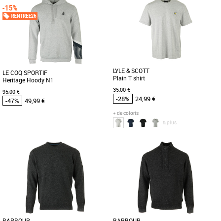
Vêtements pas cher et Promos
Vêtements
Le T-shirt Timberland Short Sleeve Tee
est l'essentiel parfait pour compléter
votre garde-robe printanière [...]
LYLE & SCOTT
LE COQ SPORTIF
Plain T shirt
Heritage Hoody N1
35,00 €
95,00 €
-28%
24,99 €
-47%
49,99 €
+ de coloris
& plus
S
M
M
XL
Vêtements pas cher et Promos
Vêtements pas cher et Promos
Vêtements
Vêtements
Ce Sweatshirt à capuche à la coupe
Conçu pour épouser parfaitement la
regular convient parfaitement à tout
silhouette, il vous offre un look
type de morphologie et propose [...]
classique et intemporel. Nous [...]
BARBOUR
BARBOUR