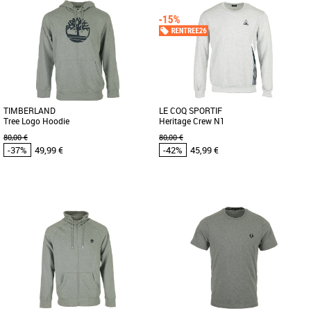
M
S
M
XL
Vêtements pas cher et Promos
Vêtements pas cher et Promos
Vêtements
Vêtements
Le sweat The North Face Hoodie
Ce pull à col zippé pour homme est
Varsity Graphic allie confort et style
entièrement conçu en coton biologique,
avec son design inspiré des universités
cultivé de manière responsable [...]
[...]
TIMBERLAND
LE COQ SPORTIF
Tree Logo Hoodie
Heritage Crew N1
80,00 €
80,00 €
-37%
49,99 €
-42%
45,99 €
S
S
M
Vêtements pas cher et Promos
Vêtements pas cher et Promos
Vêtements
Vêtements
Ce sweat à capuche composé à 85 %
Nouveauté Le Coq Sportif avec ce
de coton mélangé vous protègera du
sweat col rond Heritage Crew N1. Il
froid lors de vos randonnées [...]
bénéficie d'un magnifique logo [...]