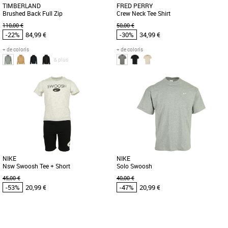
TIMBERLAND
FRED PERRY
Brushed Back Full Zip
Crew Neck Tee Shirt
110,00 €
50,00 €
-22%
84,99 €
-30%
34,99 €
+ de coloris
+ de coloris
& plus
M
L
L
Vêtements pas cher et Promos
Vêtements pas cher et Promos
Vêtements
Vêtements
Idéal pour l'automne et l'hiver, ce sweat
Un t-shirt à col ras du cou en jersey de
à capuche en polaire pour homme est
coton uni. Seule la couronne de laurier
orné du logo arbre Timberland [...]
sur la poitrine est [...]
NIKE
NIKE
Nsw Swoosh Tee + Short
Solo Swoosh
45,00 €
40,00 €
-53%
20,99 €
-47%
20,99 €