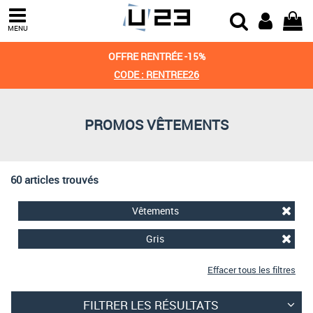
Trier par
MENU
Derniers arrivages
OFFRE RENTRÉE -15%
Prix croissant
CODE : RENTREE26
Prix décroissant
PROMOS VÊTEMENTS
Meilleures remises
60 articles trouvés
Vêtements
Gris
Effacer tous les filtres
FILTRER LES RÉSULTATS