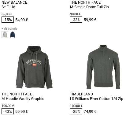
NEW BALANCE
THE NORTH FACE
Se Fl Hd
M Simple Dome Full Zip
65,00 €
90,00 €
-15%
54,99 €
-33%
59,99 €
+ de coloris
XL
XXL
S
Vêtements pas cher et Promos
Vêtements pas cher et Promos
Vêtements
Vêtements
Affirmez votre style avec ce sweat à
La Veste The North Face Simple Dome
capuche New Balance. Ce modèle se
Full Zip est un classique intemporel qui
distingue par sa simplicité [...]
allie praticité et confort. [...]
THE NORTH FACE
TIMBERLAND
M Hoodie Varsity Graphic
LS Williams River Cotton 1/4 Zip
100,00 €
100,00 €
-40%
59,99 €
-25%
74,99 €