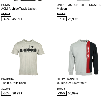
PUMA
UNIFORMS FOR THE DEDICATED
ACM Archive Track Jacket
Malcon
80,00 €
90,00 €
-42%
45,99 €
-71%
25,99 €
S
M
S
M
L
XL
Vêtements pas cher et Promos
Vêtements pas cher et Promos
Vêtements
Vêtements
Uniforms for the Dedicated est un
studio de vêtements professionnels
basé à Stockholm, axé sur la [...]
DIADORA
HELLY HANSEN
T-shirt 5Palle Used
YU Blocked Sweatshirt
30,00 €
80,00 €
-30%
20,99 €
-36%
50,99 €