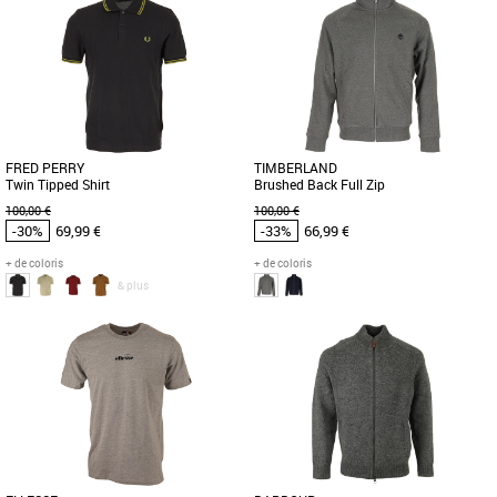
Vêtements pas cher et Promos
Vêtements pas cher et Promos
Vêtements
Vêtements
Barbour vous propose cet élégant pull
Découvrez le T-shirt Twin Tipped de
en laine Holden avec un col zippé.
Fred Perry, un incontournable de la
Fabriqué dans une belle [...]
mode masculine qui allie confort [...]
FRED PERRY
TIMBERLAND
Twin Tipped Shirt
Brushed Back Full Zip
100,00 €
100,00 €
-30%
69,99 €
-33%
66,99 €
+ de coloris
+ de coloris
& plus
S
S
M
XL
Vêtements pas cher et Promos
Vêtements pas cher et Promos
Vêtements
Vêtements
Découvrez le Polo Twin Tipped de Fred
Conçu pour le quotidien, ce modèle à
Perry, un incontournable pour les
col cheminée zippé sur toute la
hommes qui souhaitent allier [...]
longueur offre un confort doux [...]