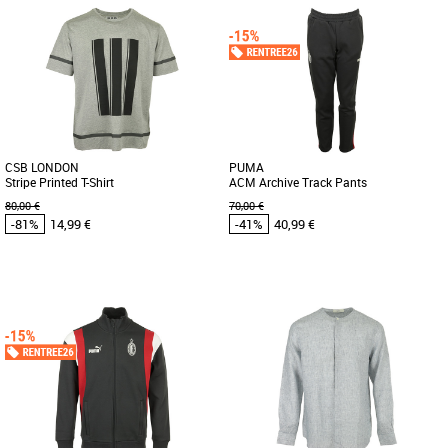
M
L
XL
M
L
Vêtements pas cher et Promos
Vêtements pas cher et Promos
Vêtements
Vêtements
Plus produit: - Made in Portugal.
Plus produit: - Made in Italy.
CSB LONDON
PUMA
Stripe Printed T-Shirt
ACM Archive Track Pants
80,00 €
70,00 €
-81%
14,99 €
-41%
40,99 €
L
S
M
L
XL
Vêtements pas cher et Promos
Vêtements pas cher et Promos
Vêtements
Vêtements
Plus produit: - Made in Italie.