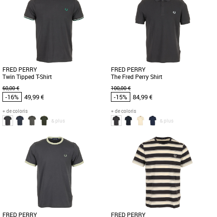
Vêtements pas cher et Promos
Vêtements pas cher et Promos
Vêtements
Vêtements
Barbour est un expert en matière de
Le T-Shirt Fred Perry Twin Tipped est un
classiques et cette chemise en est
essentiel de la collection Printemps Été
l'illustration. Coupée en [...]
2026, conçu pour [...]
FRED PERRY
FRED PERRY
Twin Tipped T-Shirt
The Fred Perry Shirt
60,00 €
100,00 €
-16%
49,99 €
-15%
84,99 €
+ de coloris
+ de coloris
& plus
& plus
S
M
L
S
M
Vêtements pas cher et Promos
Vêtements pas cher et Promos
Vêtements
Vêtements
Le Fred Perry Twin Tipped T-Shirt est un
Le polo Fred Perry The Fred Perry Shirt
incontournable de la marque, conçu
est un essentiel incontournable de la
pour les hommes adultes [...]
garde-robe masculine pour [...]
FRED PERRY
FRED PERRY