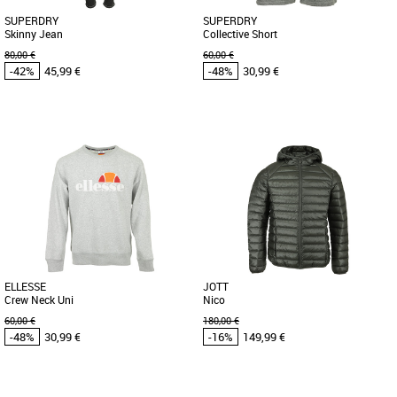
SUPERDRY
SUPERDRY
Skinny Jean
Collective Short
80,00 €
60,00 €
-42%
45,99 €
-48%
30,99 €
W31-L32
W36-L32
XL
Vêtements pas cher et Promos
Vêtements pas cher et Promos
Vêtements
Vêtements
Idéal pour créer une tenue rétro, ce jean
Ultra confortable, le COLLECTIVE
skinny te donnera un look ajusté sans
SHORT de la marque SUPERDRY allie
sacrifier le confort. Coupe [...]
confort, style et sportswear. S'inspirant
[...]
ELLESSE
JOTT
Crew Neck Uni
Nico
60,00 €
180,00 €
-48%
30,99 €
-16%
149,99 €