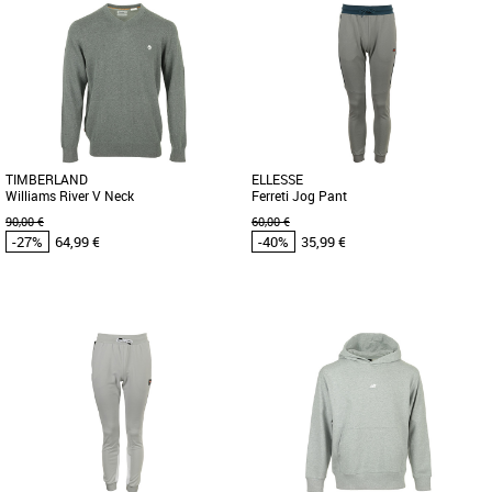
3 ANS
4 ANS
5 ANS
6 ANS
7 ANS
XS
S
Vêtements pas cher et Promos
Vêtements pas cher et Promos
Vêtements
Vêtements
L'ensemble Nike pour enfants NSW
CONFORT ET STYLE DÉCONTRACTÉ.
Swoosh Tee + Short est un choix idéal
La preuve qu'un classique peut rester
pour les jeunes amateurs de style [...]
tendance. Le t-shirt Nike Sportswear [...]
TIMBERLAND
ELLESSE
Williams River V Neck
Ferreti Jog Pant
90,00 €
60,00 €
-27%
64,99 €
-40%
35,99 €
M
M
L
Vêtements pas cher et Promos
Vêtements pas cher et Promos
Vêtements
Vêtements
Fabriqué dans un coton biologique à
Fabriqué à partir de jersey bouclé de
100%, le Pull Col V pour Homme
haute qualité, ce pantalon est votre
Timberland Williams River V-Neck [...]
héros. Proposant deux [...]