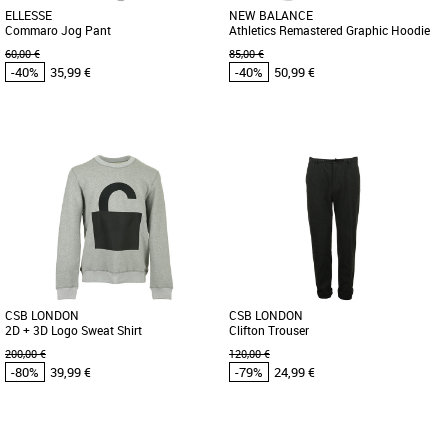
ELLESSE
NEW BALANCE
Commaro Jog Pant
Athletics Remastered Graphic Hoodie
60,00 €
85,00 €
-40%
35,99 €
-40%
50,99 €
L
M
Vêtements pas cher et Promos
Vêtements pas cher et Promos
Vêtements
Vêtements
Ce pantalon est votre héros. Proposant
Le sweat à capuche en tissu éponge
deux poches ouverte sur les cotés et un
New Balance Athletics Remastered
cordon de serrage à [...]
Graphic est une excellente option [...]
CSB LONDON
CSB LONDON
2D + 3D Logo Sweat Shirt
Clifton Trouser
200,00 €
120,00 €
-80%
39,99 €
-79%
24,99 €