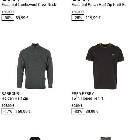
Essential Lambswool Crew Neck
Essential Patch Half Zip Knitt Ed
Jumper
130,00 €
160,00 €
-30%
89,99 €
-25%
119,99 €
M
M
Vêtements pas cher et Promos
Vêtements pas cher et Promos
Vêtements
Vêtements
Barbour vous propose cet élégant pull
Ajoutez de la chaleur à votre look cette
en laine à col rond, le Essential
saison avec le Men's Barbour Essential
Lambswool Crew Neck Sweater.
Patch Half Zip Knited [...]
Fabriqué [...]
BARBOUR
FRED PERRY
Holden Half Zip
Twin Tipped T-shirt
195,00 €
60,00 €
-17%
159,99 €
-33%
39,99 €
S
M
L
S