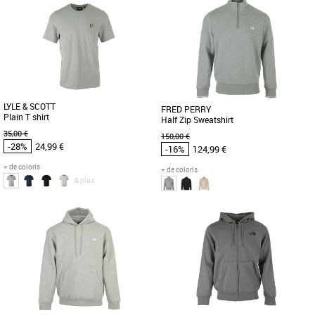
Vêtements pas cher et Promos
Vêtements pas cher et Promos
Vêtements
Vêtements
Découvrez la polaire The North Face M
Découvrez le survêtement PUMA
100 Glac, un incontournable de la
Woven Colorblock, une pièce
saison Automne/Hiver 2025 pour [...]
incontournable pour les hommes à la
recherche [...]
LYLE & SCOTT
FRED PERRY
Plain T shirt
Half Zip Sweatshirt
35,00 €
150,00 €
-28%
24,99 €
-16%
124,99 €
+ de coloris
+ de coloris
& plus
S
XXL
M
L
Vêtements pas cher et Promos
Vêtements pas cher et Promos
Vêtements
Vêtements
Le sweatshirt à demi zip est un modèle
Conçu pour épouser parfaitement la
vraiment spécial. À mi-chemin entre le
silhouette, il vous offre un look
style décontracté [...]
classique et intemporel. Nous [...]