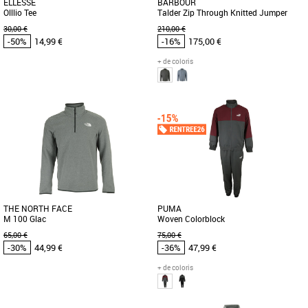
ELLESSE
BARBOUR
Olllio Tee
Talder Zip Through Knitted Jumper
30,00 €
210,00 €
-50%
14,99 €
-16%
175,00 €
+ de coloris
S
M
Vêtements pas cher et Promos
Vêtements pas cher et Promos
Vêtements
Vêtements
T-shirt 100% coton
Ajoutez de la chaleur à votre look cette
saison avec ce gilet Talder Zip Through
Knitted Jumper. Fabriqué [...]
THE NORTH FACE
PUMA
M 100 Glac
Woven Colorblock
65,00 €
75,00 €
-30%
44,99 €
-36%
47,99 €
+ de coloris
S
S