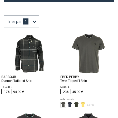
Trier par
1
BARBOUR
FRED PERRY
Dunoon Tailored Shirt
Twin Tipped T-Shirt
115,00 €
60,00 €
-17%
94,99 €
-23%
45,99 €
+ de coloris
& plus
S
M
L
XL
L