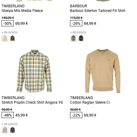
TIMBERLAND
BARBOUR
Sherpa Mix Media Fleece
Barbour Ederton Tailored Fit Shirt
140,00 €
115,00 €
-50%
69,99 €
-26%
84,99 €
+ de coloris
+ de coloris
S
S
M
Vêtements pas cher et Promos
Vêtements pas cher et Promos
Vêtements
Vêtements
Découvrez la veste en fourrure polaire
Barbour est un expert en matière de
pour homme 100 % tissu ReBOTL™
classiques, et cette chemise en est
contenant au moins 40 % de polyester
l'illustration. Coupe cintrée, [...]
[...]
TIMBERLAND
TIMBERLAND
Stretch Poplin Check Shirt Angora Yd
Cotton Raglan Sleeve Cr
90,00 €
90,00 €
-48%
45,99 €
-22%
69,99 €
+ de coloris