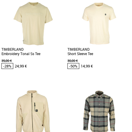
S
M
L
S
Vêtements pas cher et Promos
Vêtements pas cher et Promos
Vêtements
Vêtements
Orné d'un logo Timberland® audacieux
Le t-shirt Kennebec River Brand Tree
sur le devant, ce sweat à capuche
combine parfaitement l'esthétique
confortable présente une coupe [...]
moderne et l'amour de la nature. [...]
TIMBERLAND
TIMBERLAND
Embroidery Tonal Ss Tee
Short Sleeve Tee
35,00 €
30,00 €
-28%
24,99 €
-50%
14,99 €
M
L
S
Vêtements pas cher et Promos
Vêtements pas cher et Promos
Vêtements
Vêtements
Ce t-shirt à manches courtes pour
Ce t-shirt slim pour homme est
homme affiche fièrement l'audacieux
entièrement conçu dans du coton
logo Timberland® sur le devant. [...]
biologique, cultivé sans produits
chimiques [...]