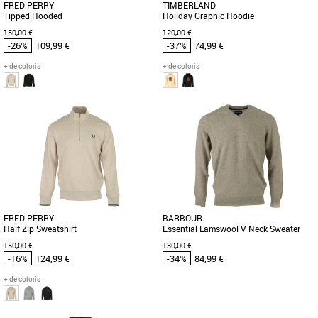
FRED PERRY
TIMBERLAND
Tipped Hooded
Holiday Graphic Hoodie
150,00 €
120,00 €
-26%
109,99 €
-37%
74,99 €
+ de coloris
+ de coloris
S
M
L
L
XL
Vêtements pas cher et Promos
Vêtements pas cher et Promos
Vêtements
Vêtements
Un sweatshirt à capuche en coton
Optez pour le confort et le style cette
éponge, orné de la double liseré
saison avec ce sweat à capuche au
emblématique aux poignets. Plus [...]
motif festif. Ce modèle [...]
FRED PERRY
BARBOUR
Half Zip Sweatshirt
Essential Lamswool V Neck Sweater
150,00 €
130,00 €
-16%
124,99 €
-34%
84,99 €
+ de coloris