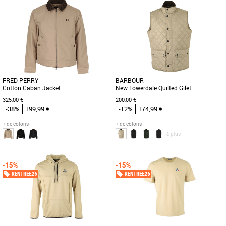
S
L
Vêtements pas cher et Promos
Vêtements pas cher et Promos
Vêtements
Vêtements
Le modèle à col cheminée zippé en
Barbour vous propose cet élégant pull
coton, orné du double liseré aux
en laine à col V, le Essential Lambswool
poignets est idéal pour passer [...]
V Neck Sweater. Fabriqué [...]
FRED PERRY
BARBOUR
Cotton Caban Jacket
New Lowerdale Quilted Gilet
325,00 €
200,00 €
-38%
199,99 €
-12%
174,99 €
+ de coloris
+ de coloris
& plus
M
L
M
Vêtements pas cher et Promos
Vêtements pas cher et Promos
Vêtements
Vêtements
Une veste caban arrivant aux hanches
Le Gilet Lowerdale reprend les codes
avec un col en velours côtelé : un
classiques de la marque Barbour. Un
vêtement d’extérieur élégant [...]
must have que vous porterez [...]