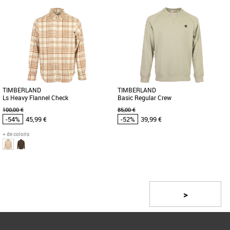
S
L
XL
XS
S
M
L
XL
Vêtements pas cher et Promos
Vêtements pas cher et Promos
Vêtements
Vêtements
Ce sweat à capuche confortable pour
Un look au top, décontracté et
homme prouvera son utilité en de
classique. Attends. Est-ce qu'on parle
nombreuses occasions. Il présente [...]
de toi ou de ce short ? Les [...]
TIMBERLAND
TIMBERLAND
Ls Heavy Flannel Check
Basic Regular Crew
100,00 €
85,00 €
-54%
45,99 €
-52%
39,99 €
+ de coloris
S
S
Page
1
/ 2
Vêtements pas cher et Promos
Vêtements pas cher et Promos
Vêtements
Vêtements
Parfaite pour le travail ou les sorties
Ce sweat-shirt incontournable à col
>
décontractées, cette chemise à carreaux
rond est confectionné en tissu doux de
en flanelle 100 % [...]
coton bouclé et polyester. Plus [...]