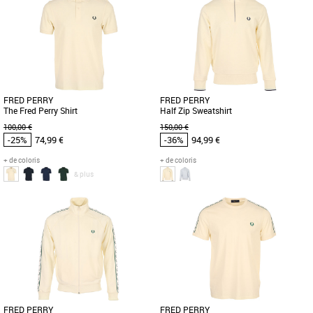
Vêtements pas cher et Promos
Vêtements pas cher et Promos
Vêtements
Vêtements
Le polo Fred Perry Twin Tipped est un
Le Polo Fred Perry Twin Tipped est un
incontournable de la mode masculine
incontournable de la collection
printemps-été 2026. Conçu [...]
Printemps Été 2026, alliant élégance [...]
FRED PERRY
FRED PERRY
The Fred Perry Shirt
Half Zip Sweatshirt
100,00 €
150,00 €
-25%
74,99 €
-36%
94,99 €
+ de coloris
+ de coloris
& plus
S
M
L
XL
S
M
L
XL
Vêtements pas cher et Promos
Vêtements pas cher et Promos
Vêtements
Vêtements
Le polo Fred Perry The Fred Perry Shirt
Le sweat-shirt Fred Perry Half Zip est
est un incontournable de la garde-robe
l'alliance parfaite entre confort et style
masculine pour la saison [...]
décontracté pour [...]
FRED PERRY
FRED PERRY