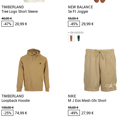
TIMBERLAND
NEW BALANCE
Tree Logo Short Sleeve
Se Ft Jogger
40,00 €
55,00 €
-47%
20,99 €
-45%
29,99 €
+ de coloris
M
L
Vêtements pas cher et Promos
Vêtements pas cher et Promos
Vêtements
Vêtements
Le t-shirt Tree Logo Short Sleeve
Ce pantalon de jogging confortable
combine parfaitement l'esthétique
New Balance allie style et confort. Il est
moderne et l'amour de la nature. [...]
doté d'une taille élastique [...]
TIMBERLAND
NIKE
Loopback Hoodie
M J Ess Mesh Gfx Short
100,00 €
55,00 €
-25%
74,99 €
-49%
27,99 €