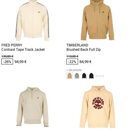
Vêtements pas cher et Promos
Vêtements pas cher et Promos
Vêtements
Vêtements
Découvrez le Fred Perry Crew Neck
Le sweat Half Zip Fred Perry est
Sweatshirt, un incontournable de la
l'alliance parfaite entre style et confort
collection Printemps Été 2026, [...]
pour la saison printemps-été [...]
FRED PERRY
TIMBERLAND
Contrast Tape Track Jacket
Brushed Back Full Zip
130,00 €
110,00 €
-26%
94,99 €
-22%
84,99 €
+ de coloris
& plus
M
L
XL
XL
Vêtements pas cher et Promos
Vêtements pas cher et Promos
Vêtements
Vêtements
La veste Fred Perry Contrast Tape
Idéal pour l'automne et l'hiver, ce sweat
Track Jacket combine style sportif et
à capuche en polaire pour homme est
confort optimal pour affronter [...]
orné du logo arbre Timberland [...]