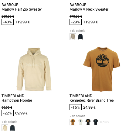
BARBOUR
BARBOUR
Marlow Half Zip Sweater
Marlow V Neck Sweater
200,00 €
170,00 €
-40%
119,99 €
-29%
119,99 €
+ de coloris
S
L
M
Vêtements pas cher et Promos
Vêtements pas cher et Promos
Vêtements
Vêtements
Barbour vous propose cet élégant pull
Barbour vous propose cet élégant pull
en laine Marlow Half Zip Sweater avec
à col V en laine Marlow V Neck Sweater
un col zippé. Fabriqué [...]
Fabriqué dans une [...]
TIMBERLAND
TIMBERLAND
Hampthon Hoodie
Kennebec River Brand Tree
-16%
24,99 €
90,00 €
-22%
69,99 €
+ de coloris
+ de coloris
& plus