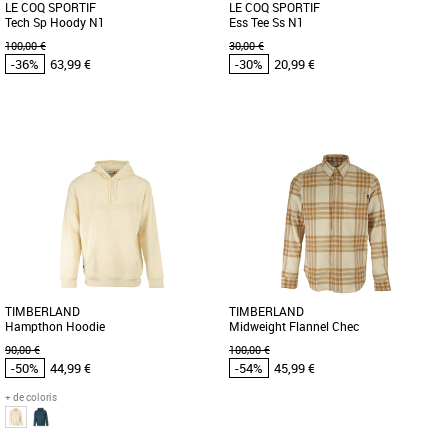
LE COQ SPORTIF
LE COQ SPORTIF
Tech Sp Hoody N1
Ess Tee Ss N1
100,00 €
30,00 €
-36%
63,99 €
-30%
20,99 €
S
M
L
M
Vêtements pas cher et Promos
Vêtements pas cher et Promos
Vêtements
Vêtements
Sweat col zippé tendance essentiel
Tee shirt tendance essentiel avec logo
avec logo Le Coq Sportif brodé. Plus
Le Coq Sportif brodé. Plus produit : -
produit : - Taille et poignets [...]
Coupe classique - [...]
TIMBERLAND
TIMBERLAND
Hampthon Hoodie
Midweight Flannel Chec
90,00 €
100,00 €
-50%
44,99 €
-54%
45,99 €
+ de coloris