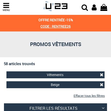
Trier par
MENU
Derniers arrivages
OFFRE RENTRÉE -15%
Prix croissant
CODE : RENTREE26
Prix décroissant
PROMOS VÊTEMENTS
Meilleures remises
58 articles trouvés
Vêtements
Beige
Effacer tous les filtres
FILTRER LES RÉSULTATS