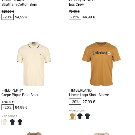
Stratham Cotton Bom
Ess Crew
120,00 €
70,00 €
-20%
94,99 €
-35%
44,99 €
XL
S
M
L
XL
XXL
Vêtements pas cher et Promos
Vêtements pas cher et Promos
Vêtements
Vêtements
Découvrez la veste Timberland
Le sweat Ess Crew de Le Coq Sportif est
Stratham Cotton Bom, une pièce
un incontournable du vestiaire
essentielle pour la saison printanière
masculin, offrant un style épuré [...]
[...]
FRED PERRY
TIMBERLAND
Crepe Pique Polo Shirt
Linear Logo Short Sleeve
-20%
27,99 €
120,00 €
-20%
94,99 €
+ de coloris
+ de coloris
M
S
M