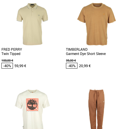
M
M
L
XL
Vêtements pas cher et Promos
Vêtements pas cher et Promos
Vêtements
Vêtements
Faites sensation avec cette chemise à
Le pull en coton à manches raglan
carreaux en popeline. Douce et
Williams River joue la carte de la
confortable, elle est fabriquée [...]
décontraction. Grâce à sa [...]
FRED PERRY
TIMBERLAND
Twin Tipped
Garment Dye Short Sleeve
100,00 €
35,00 €
-40%
59,99 €
-40%
20,99 €
S
S
Vêtements pas cher et Promos
Vêtements pas cher et Promos
Vêtements
Vêtements
Le polo Fred Perry à double liseré.
Confortable, ce t-shirt 100 % coton
Fabriqué dans le piqué de coton
biologique est orné d'un arbre
classique et doté d'une version [...]
Timberland® brodé sur la poitrine. Ce
[...]