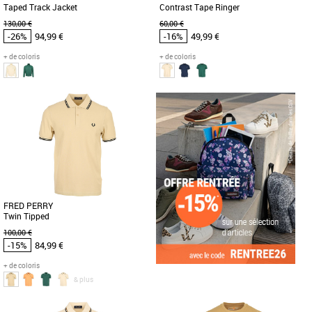
Taped Track Jacket
Contrast Tape Ringer
130,00 €
60,00 €
-26%
94,99 €
-16%
49,99 €
+ de coloris
+ de coloris
S
M
L
XL
S
M
L
XL
Vêtements pas cher et Promos
Vêtements pas cher et Promos
Vêtements
Vêtements
La veste Fred Perry Contrast Tape
Le Fred Perry Contrast Tape Ringer est
Track Jacket combine style sportif et
un t-shirt masculin alliant style et
confort optimal pour affronter [...]
confort, idéal pour la saison [...]
FRED PERRY
Twin Tipped
100,00 €
-15%
84,99 €
+ de coloris
& plus
S
M
L
XL