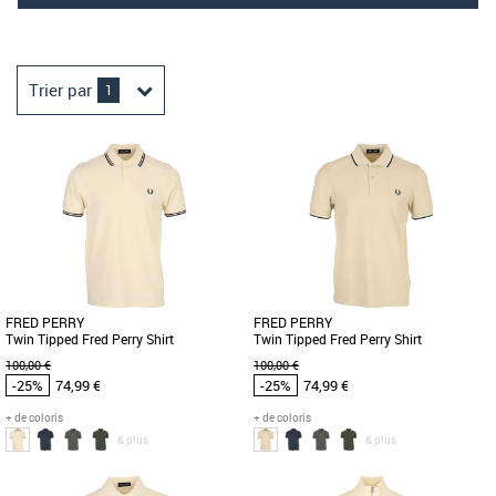
Trier par
1
FRED PERRY
FRED PERRY
Twin Tipped Fred Perry Shirt
Twin Tipped Fred Perry Shirt
100,00 €
100,00 €
-25%
74,99 €
-25%
74,99 €
+ de coloris
+ de coloris
& plus
& plus
M
XXL
S
M
L
XL