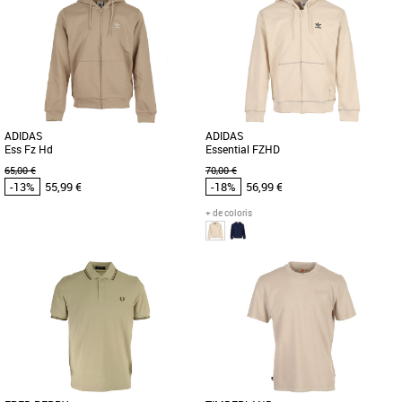
Vêtements pas cher et Promos
Vêtements pas cher et Promos
Vêtements
Vêtements
Le polo Fred Perry Crepe Pique est un
Ce t-shirt 100 % coton est orné d'un
incontournable de la garde-robe
grand logo Timberland® sur le devant.
masculine, alliant élégance et [...]
Le tee-shirt Timberland [...]
ADIDAS
ADIDAS
Ess Fz Hd
Essential FZHD
65,00 €
70,00 €
-13%
55,99 €
-18%
56,99 €
+ de coloris
S
M
L
XL
S
M
L
XL
Vêtements pas cher et Promos
Vêtements pas cher et Promos
Vêtements
Vêtements
Découvrez le sweat adidas Ess Fz Hd,
Découvrez le sweat adidas Essentials
un incontournable de la collection
FZHD, un modèle alliant confort et style
printemps-été 2026 pour homme. [...]
pour la saison Printemps-Été [...]