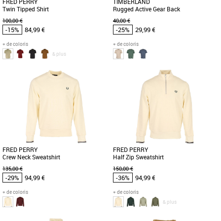
FRED PERRY
TIMBERLAND
Twin Tipped Shirt
Rugged Active Gear Back
100,00 €
40,00 €
-15%
84,99 €
-25%
29,99 €
+ de coloris
+ de coloris
& plus
S
S
M
Vêtements pas cher et Promos
Vêtements pas cher et Promos
Vêtements
Vêtements
Le polo Fred Perry à double liseré.
Le T-shirt Timberland Rugged Active
Fabriqué à partir de coton classique et
Gear Back allie confort et style pour les
doté d'une version [...]
hommes adultes à la recherche [...]
FRED PERRY
FRED PERRY
Crew Neck Sweatshirt
Half Zip Sweatshirt
135,00 €
150,00 €
-29%
94,99 €
-36%
94,99 €
+ de coloris
+ de coloris
& plus
S
M
L
XL
S
M
L