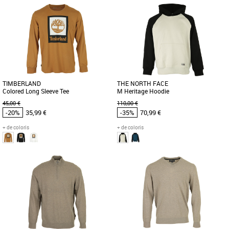
S
M
L
M
Vêtements pas cher et Promos
Vêtements pas cher et Promos
Vêtements
Vêtements
Orné d'un logo Timberland® audacieux
Cette chemise à carreaux est
sur le devant, ce sweat à capuche
confectionnée en flanelle semi-épaisse
confortable présente une coupe [...]
100 % coton biologique. Son [...]
TIMBERLAND
THE NORTH FACE
Colored Long Sleeve Tee
M Heritage Hoodie
45,00 €
110,00 €
-20%
35,99 €
-35%
70,99 €
+ de coloris
+ de coloris
S
L
Vêtements pas cher et Promos
Vêtements pas cher et Promos
Vêtements
Vêtements
Le tee-shirt Colored Short Sleeve est un
Le Sweat The North Face Heritage
incontournable pour ceux qui
Hoodie revisite un design classique
recherchent un style décontracté [...]
avec une touche rétro et
contemporaine. [...]