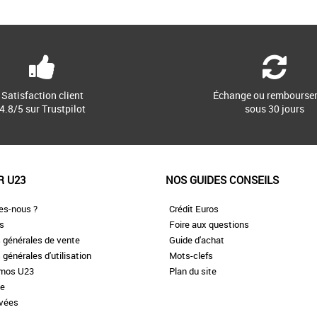
Satisfaction client
Échange ou rembourse
4.8/5 sur Trustpilot
sous 30 jours
R U23
NOS GUIDES CONSEILS
es-nous ?
Crédit Euros
es
Foire aux questions
 générales de vente
Guide d'achat
 générales d'utilisation
Mots-clefs
omos U23
Plan du site
te
ivées