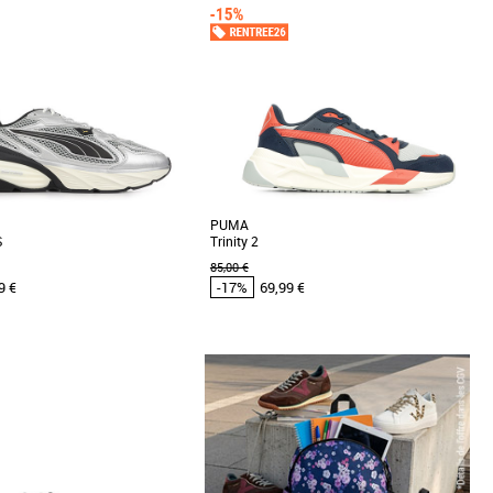
Prix croissant
Prix décroissant
Meilleures remises
PUMA
S
Trinity 2
85,00 €
9 €
-17%
69,99 €
4
45
43
Puma pas cher et Promos Baskets
Chaussures Puma pas cher et Promos Baskets
Puma
les PUMA Fade Nitro LS, des
La Trinity 2 s'inscrit dans l'esthétique Futro de
lines conçues pour allier style et
PUMA, inspirée de son héritage en le
..]
réinterprétant [...]