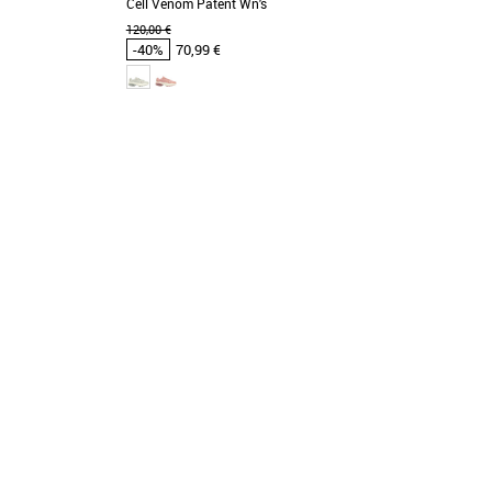
Cell Venom Patent Wn's
120,00 €
-40%
70,99 €
36
 et Promos Baskets
Chaussures Puma pas cher et Promos Baskets
Puma
c ces claquettes
Plus produit: - Patch Puma Cell sur la
ride irisée et d’une
languette. - Lacets ronds. - Empiècements en
cuir véritable [...]