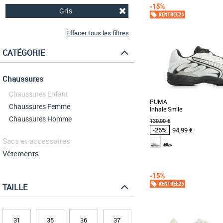
Gris
Effacer tous les filtres
CATÉGORIE
Chaussures
Chaussures Enfant
PUMA
Chaussures Femme
Inhale Smile
Chaussures Homme
130,00 €
-26%
94,99 €
Sacs et accessoires
Vêtements
42
43
44
47
Chaussures Puma pas cher
Puma
TAILLE
Découvre tes nouvelles s
Pour arpenter les rues de la
tes [...]
31
35
36
37