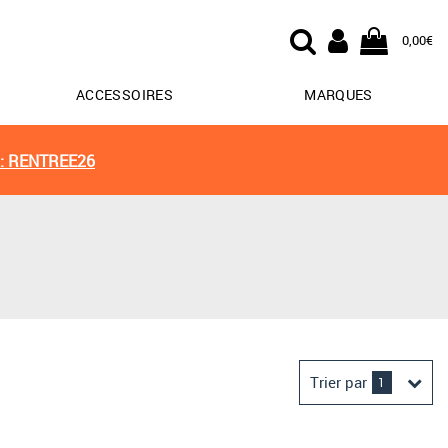
0,00€
ACCESSOIRES
MARQUES
: RENTREE26
Trier par
1
Derniers arrivages