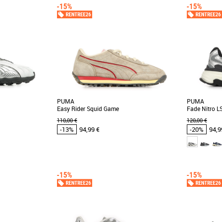
PUMA
PUMA
Easy Rider Squid Game
Fade Nitro L
110,00 €
120,00 €
-13%
94,99 €
-20%
94,9
44
46
47
41
42
43
4
 et Promos Baskets
Chaussures Puma pas cher et Promos Baskets
Chaussures 
Puma
Puma
neakers préférées.
Découvrez les PUMA Easy Rider Squid Game,
Découvrez 
 ville, traîner avec
des baskets au design unique inspiré de la
baskets mascu
célèbre série [...]
confort tout [.