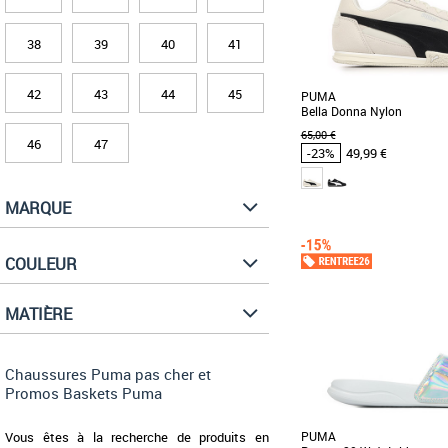
38
39
40
41
42
43
44
45
PUMA
Bella Donna Nylon
65,00 €
46
47
-23%
49,99 €
MARQUE
38
39
40
Chaussures Puma pas cher
Puma
COULEUR
Découvrez la PUMA Bella
basket féminine alliant é
pour la saison [...]
MATIÈRE
Chaussures Puma pas cher et
Promos Baskets Puma
Vous êtes à la recherche de produits en
PUMA