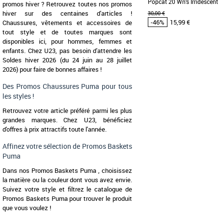
Popcat 20 Wn's Irridescent
promos hiver ? Retrouvez toutes nos promos
hiver sur des centaines d'articles !
30,00 €
-46%
15,99 €
Chaussures, vêtements et accessoires de
tout style et de toutes marques sont
disponibles ici, pour hommes, femmes et
enfants. Chez U23, pas besoin d'attendre les
35.5
Soldes hiver 2026 (du 24 juin au 28 juillet
Chaussures Puma pas cher
2026) pour faire de bonnes affaires !
Puma
Glissez dans l’été ave
Des Promos Chaussures Puma pour tous
scintillantes dotées d’une b
semelle [...]
les styles !
Retrouvez votre article préféré parmi les plus
grandes marques. Chez U23, bénéficiez
d'offres à prix attractifs toute l'année.
Affinez votre sélection de Promos Baskets
Puma
Dans nos Promos Baskets Puma , choisissez
la matière ou la couleur dont vous avez envie.
Suivez votre style et filtrez le catalogue de
Promos Baskets Puma pour trouver le produit
que vous voulez !