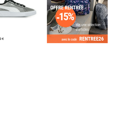
9 €
Puma pas cher et Promos Baskets
fashionados vont adorer le look
 décontracté de cette basket
nnées [...]