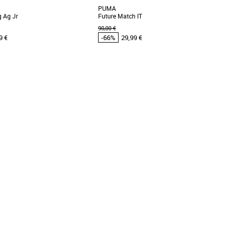
PUMA
g Ag Jr
Future Match IT
90,00 €
9 €
-66%
29,99 €
45
Puma pas cher et Promos Baskets
Chaussures Puma pas cher et Promos Baskets
Puma
uture Pro AG/FG Jr est une
La Puma Future Match IT est une chaussure
e football pour enfants, idéale
de football en salle conçue pour offrir un
es artificielles [...]
contrôle précis [...]