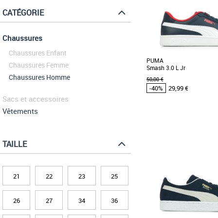
CATÉGORIE
Chaussures
Chaussures Enfant
PUMA
Chaussures Femme
Smash 3.0 L Jr
Chaussures Homme
50,00 €
-40%
29,99 €
Sacs et accessoires
Vêtements
37
38
39
Chaussures Puma pas cher
Puma
TAILLE
Inspirée du tennis et de l
est de retour. Et plus bel
une [...]
21
22
23
25
26
27
34
36