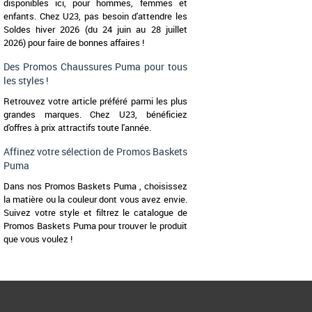
disponibles ici, pour hommes, femmes et
enfants. Chez U23, pas besoin d'attendre les
45
Soldes hiver 2026 (du 24 juin au 28 juillet
Chaussures Puma pas cher
2026) pour faire de bonnes affaires !
Puma
La FUTURE ULTIMATE FG
Des Promos Chaussures Puma pour tous
ultime pour les meneurs de 
style de Neymar [...]
les styles !
Retrouvez votre article préféré parmi les plus
grandes marques. Chez U23, bénéficiez
d'offres à prix attractifs toute l'année.
Affinez votre sélection de Promos Baskets
Puma
Dans nos Promos Baskets Puma , choisissez
la matière ou la couleur dont vous avez envie.
Suivez votre style et filtrez le catalogue de
Promos Baskets Puma pour trouver le produit
que vous voulez !