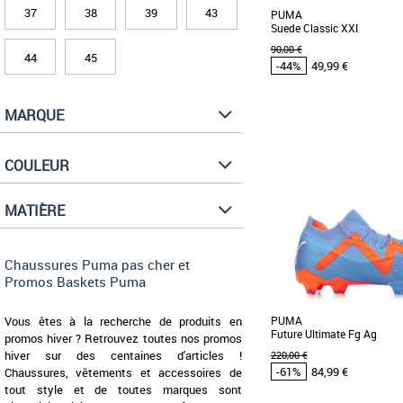
37
38
39
43
PUMA
Suede Classic XXI
90,00 €
44
45
-44%
49,99 €
MARQUE
36
Chaussures Puma pas cher
Puma
COULEUR
Puma relance la Suede avec
Après quelques saisons d
rayons, le [...]
MATIÈRE
Chaussures Puma pas cher et
Promos Baskets Puma
Vous êtes à la recherche de produits en
PUMA
Future Ultimate Fg Ag
promos hiver ? Retrouvez toutes nos promos
hiver sur des centaines d'articles !
220,00 €
-61%
84,99 €
Chaussures, vêtements et accessoires de
tout style et de toutes marques sont