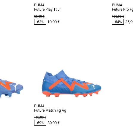
PUMA
PUMA
Future Play Tt Jr
Future Pro F
55,00 €
100,00 €
-63%
19,99 €
-64%
35,9
37.5
34.5
 et Promos Baskets
Chaussures Puma pas cher et Promos Baskets
Chaussures 
Puma
Puma
 cette version XXI.
La Puma Future Play TT Jr est une chaussure
La Puma F
'absences dans les
de football pour enfants, conçue pour les
chaussure d
matchs sur terrains [...]
pour les surfac
PUMA
Future Match Fg Ag
100,00 €
-69%
30,99 €