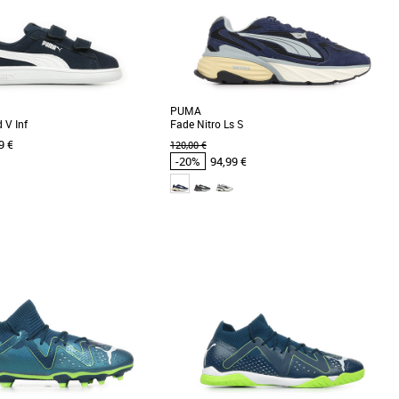
Meilleures remises
PUMA
 V Inf
Fade Nitro Ls S
9 €
120,00 €
-20%
94,99 €
43
44
45
Puma pas cher et Promos Baskets
Chaussures Puma pas cher et Promos Baskets
Puma
ts peuvent être aussi élégants que
Découvrez la PUMA Fade Nitro Ls S, une
avec cette paire de sneakers des
basket alliant style moderne et confort optimal
pour la saison [...]