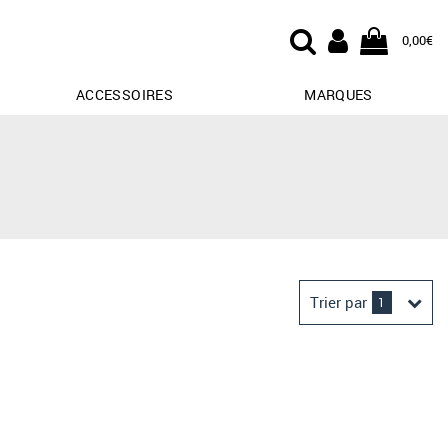
0,00€
ACCESSOIRES
MARQUES
Trier par
1
Derniers arrivages
Prix croissant
Prix décroissant