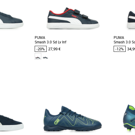
PUMA
PUMA
Smash 3.0 Sd Lv Inf
Smash 3.0 Sd
-20%
27,99 €
-12%
34,9
22
23
25
26
27
21
22
26
 et Promos Baskets
Chaussures Puma pas cher et Promos Baskets
Chaussures 
Puma
Puma
a rue, la PUMA Smash
Votre bout de chou adorera ces baskets au
Les plus peti
le que jamais. Avec
style épuré. Version actualisée d’un modèle
les adultes 
classique, [...]
plus [...]