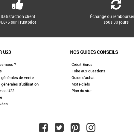
Satisfaction client
Échange ou rembourse
4.8/5 sur Trustpilot
sous 30 jours
R U23
NOS GUIDES CONSEILS
es-nous ?
Crédit Euros
es
Foire aux questions
 générales de vente
Guide d'achat
 générales d'utilisation
Mots-clefs
omos U23
Plan du site
te
ivées