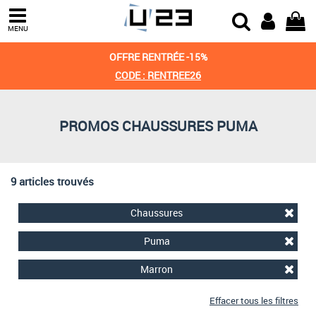
Trier par
MENU
Derniers arrivages
OFFRE RENTRÉE -15%
Prix croissant
CODE : RENTREE26
Prix décroissant
PROMOS CHAUSSURES PUMA
Meilleures remises
9 articles trouvés
Chaussures
Puma
Marron
Effacer tous les filtres