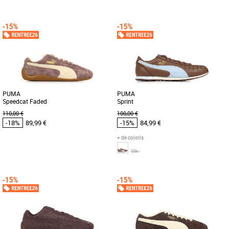
39
39
41
44
Chaussures Puma pas cher et Promos
Chaussures Puma pas cher et Promos
Baskets Puma
Baskets Puma
Inspirée des silhouettes de course
Cette nouvelle version de la légendaire
emblématiques mais retravaillée pour
Suede s'inspire de l'héritage de PUMA
plus de confort en toute décontraction,
en matière de breakdance [...]
[...]
PUMA
PUMA
Speedcat Faded
Sprint
110,00 €
100,00 €
-18%
89,99 €
-15%
84,99 €
+ de coloris
39
40
41
42
43
44
45
46
41
42
43
Chaussures Puma pas cher et Promos
Chaussures Puma pas cher et Promos
Baskets Puma
Baskets Puma
Découvrez les PUMA Speedcat Faded,
Découvrez les baskets PUMA Sprint,
des baskets unisexes alliant style et
une alliance parfaite entre style et
confort pour la saison printemps-été [...]
confort pour la saison Printemps-Été
[...]