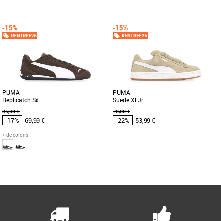
42
43
44
Chaussures Puma pas cher et Promos
Baskets Puma
À toi la crème du streetwear avec la
Shuffle Downtown de PUMA ! Conçues
pour épouser tes pas et [...]
PUMA
PUMA
Replicatch Sd
Suede Xl Jr
85,00 €
70,00 €
-17%
69,99 €
-22%
53,99 €
+ de coloris
43
44
36
37
38
39
Page
1
/ 1
Chaussures Puma pas cher et Promos
Chaussures Puma pas cher et Promos
Baskets Puma
Baskets Puma
Découvrez les PUMA Replicatch Sd, des
Découvrez les PUMA Suede Xl Jr, des
baskets alliant style et confort pour un
baskets unisexes pensées spécialement
look masculin et contemporain. [...]
pour les enfants, alliant [...]