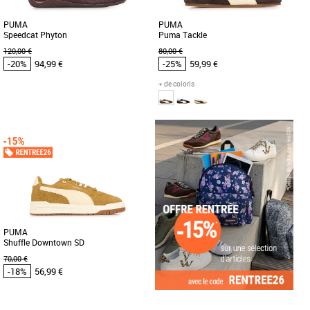
PUMA
PUMA
Speedcat Phyton
Puma Tackle
120,00 €
80,00 €
-20%
94,99 €
-25%
59,99 €
+ de coloris
37
38
39
40
43
Chaussures Puma pas cher et Promos
Chaussures Puma pas cher et Promos
Baskets Puma
Baskets Puma
Découvrez la PUMA Speedcat Phyton,
Découvrez les Puma Tackle, des
une basket féminine alliant style et
baskets alliant style et confort pour la
légèreté pour sublimer vos [...]
saison printemps-été 2026. [...]
PUMA
Shuffle Downtown SD
70,00 €
-18%
56,99 €