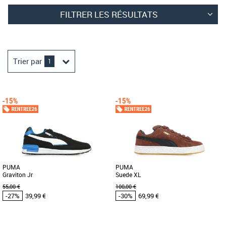
FILTRER LES RÉSULTATS
Trier par
1
PUMA
PUMA
Graviton Jr
Suede XL
55,00 €
100,00 €
-27%
39,99 €
-30%
69,99 €