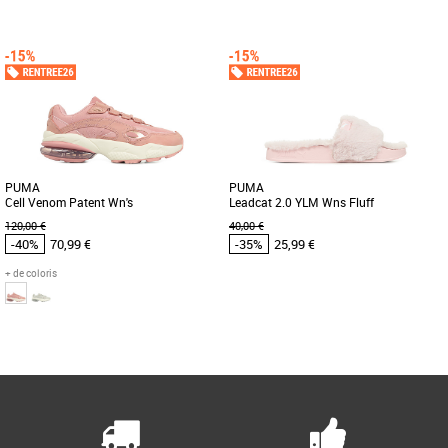
44
Chaussures Puma pas cher et Promos
Baskets Puma
Meneurs de jeu, entrez dans le FUTUR.
La nouvelle conception à la tige
combine un PWRTAPE au soutien [...]
PUMA
PUMA
Cell Venom Patent Wn's
Leadcat 2.0 YLM Wns Fluff
120,00 €
40,00 €
-40%
70,99 €
-35%
25,99 €
+ de coloris
36
39
Page
1
/ 1
Chaussures Puma pas cher et Promos
Chaussures Puma pas cher et Promos
Baskets Puma
Baskets Puma
Plus produit: - Patch Puma Cell sur la
Les chaussures ne deviennent pas plus
languette. - Lacets ronds. -
audacieuses que cela : Libérez votre
Empiècements en cuir véritable [...]
côté sauvage avec ces claquettes [...]