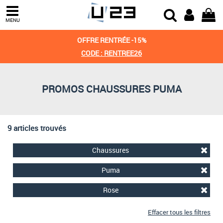
Trier par
MENU
Derniers arrivages
OFFRE RENTRÉE -15%
Prix croissant
CODE : RENTREE26
Prix décroissant
PROMOS CHAUSSURES PUMA
Meilleures remises
9 articles trouvés
Chaussures
Puma
Rose
Effacer tous les filtres