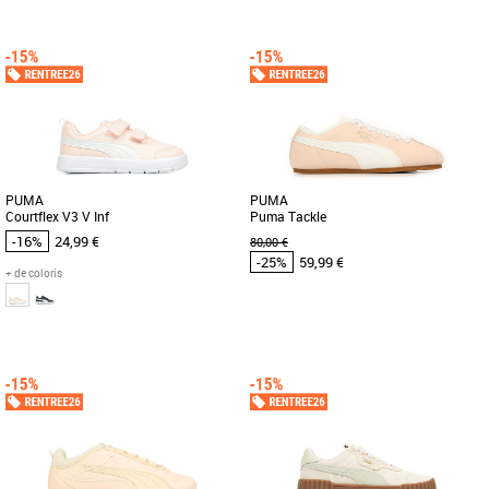
36
37
38
36
37
38
39
41
Chaussures Puma pas cher et Promos
Chaussures Puma pas cher et Promos
Baskets Puma
Baskets Puma
Fais le plein de confiance en toi avec
Icônes de la culture de la course
les dernières sneakers PUMA inspirées
automobile, les sneakers PUMA
du tennis. Dotée d'une [...]
Speedcat incarnent vitesse, précision
[...]
PUMA
PUMA
Courtflex V3 V Inf
Puma Tackle
-16%
24,99 €
80,00 €
-25%
59,99 €
+ de coloris
23
37
38
39
40
Chaussures Puma pas cher et Promos
Chaussures Puma pas cher et Promos
Baskets Puma
Baskets Puma
Voici la Courtflex v3, la petite dernière
Découvrez la Puma Tackle, une basket
de la famille Courtflex ! Testées et
féminine alliant élégance et confort
approuvées sur le [...]
pour la saison Printemps-Été [...]