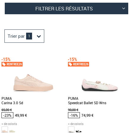
FILTRER LES RÉSULTATS
Trier par
1
PUMA
PUMA
Carina 3.0 Sd
Speedcat Ballet SD Wns
65,00 €
90,00 €
-23%
49,99 €
-16%
74,99 €
+ de coloris
+ de coloris