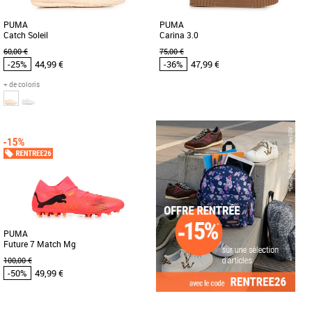
PUMA
PUMA
Catch Soleil
Carina 3.0
60,00 €
75,00 €
-25%
44,99 €
-36%
47,99 €
+ de coloris
36
37
38
39
40
36
37
38
39
40
Chaussures Puma pas cher et Promos
Chaussures Puma pas cher et Promos
Baskets Puma
Baskets Puma
Conçues pour les personnes qui aiment
Découvrez la PUMA Carina 3.0, la
les essentiels, ces sneakers misent sur
basket incontournable pour les femmes
un look épuré et sans [...]
en quête de confort et de style. [...]
PUMA
Future 7 Match Mg
100,00 €
-50%
49,99 €