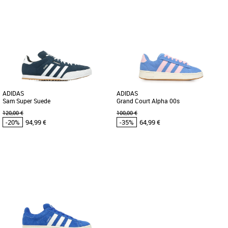
42
43 1/3
44
39 1/3
41 1/3
42
49 1/3
Chaussures adidas pas cher et Promos
Chaussures adidas pas cher et Promos
Baskets adidas
Baskets adidas
Découvrez les adidas Megaride F50,
Les adidas Galaxy Og allient style
des baskets résolument modernes
raffiné et confort optimal, idéales pour
conçues pour le style et le confort [...]
un look urbain et décontracté [...]
ADIDAS
ADIDAS
Sam Super Suede
Grand Court Alpha 00s
120,00 €
100,00 €
-20%
94,99 €
-35%
64,99 €
42
42 2/3
44
48 2/3
38
Chaussures adidas pas cher et Promos
Chaussures adidas pas cher et Promos
Baskets adidas
Baskets adidas
La Sam Super Suede est inspirée des
Découvrez les adidas Grand Court
modèles utilisés pour la pratique du
Alpha 00s, des baskets au design
football en salle. Retrouvez [...]
tendance qui allient confort et style. [...]