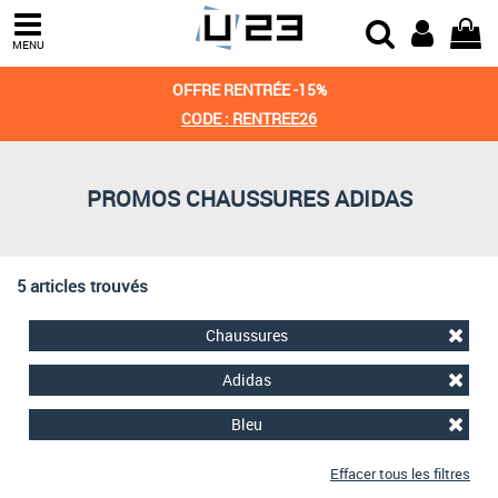
Trier par
MENU
Derniers arrivages
OFFRE RENTRÉE -15%
Prix croissant
CODE : RENTREE26
Prix décroissant
PROMOS CHAUSSURES ADIDAS
Meilleures remises
5 articles trouvés
Chaussures
Adidas
Bleu
Effacer tous les filtres