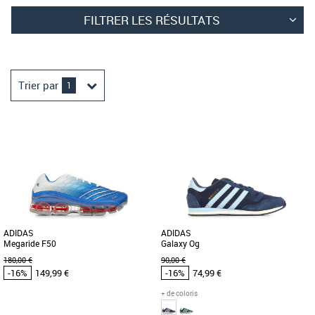
FILTRER LES RÉSULTATS
Trier par
1
ADIDAS
ADIDAS
Megaride F50
Galaxy Og
180,00 €
90,00 €
-16%
149,99 €
-16%
74,99 €
+ de coloris