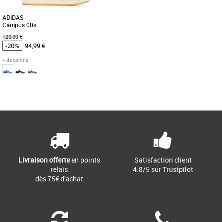
ADIDAS
Campus 00s
120,00 €
-20%
94,99 €
+ de coloris
37 1/3
Page
1
/ 1
Chaussures adidas pas cher et Promos
Baskets adidas
UNE CHAUSSURE CAMPUS
D'INSPIRATION SKATE QUI CÉLÈBRE
DES MATIÈRES ICONIQUES. Cette
chaussure adidas [...]
Livraison offerte
en points
Satisfaction client
relais
4.8/5 sur Trustpilot
dès 75€ d'achat