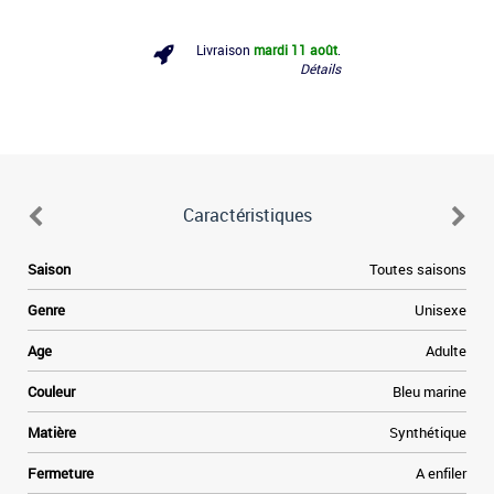
Livraison
mardi 11 août
.
Détails
Caractéristiques
e
Saison
Toutes saisons
s
e
Genre
Unisexe
s
e
Age
Adulte
Couleur
Bleu marine
e
Matière
Synthétique
Fermeture
A enfiler
r