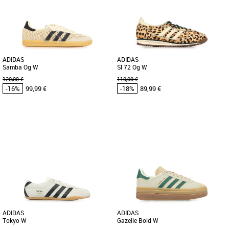
Découvrez les adidas Adiracer Lo, des
Découvrez les adidas Sl 72 Rs, des
baskets masculines alliant style et
baskets alliant style intemporel et
confort pour la saison Printemps-Été
confort optimal. Conçues pour [...]
[...]
ADIDAS
ADIDAS
Samba Og W
Sl 72 Og W
120,00 €
110,00 €
-16%
99,99 €
-18%
89,99 €
37 1/3
38
38 2/3
39 1/3
38
38 2/3
39 1/3
40
Chaussures adidas pas cher et Promos
Chaussures adidas pas cher et Promos
Baskets adidas
Baskets adidas
Découvrez les adidas Samba Og W, des
Découvrez les adidas SL 72 OG W, des
baskets emblématiques revisitées pour
baskets au design unique qui allient
la saison Printemps-Été [...]
élégance et confort pour [...]
ADIDAS
ADIDAS
Tokyo W
Gazelle Bold W