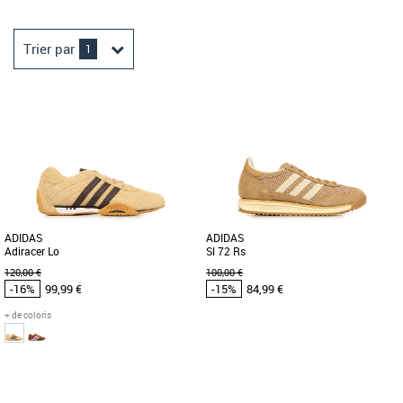
Trier par
1
ADIDAS
ADIDAS
Adiracer Lo
Sl 72 Rs
120,00 €
100,00 €
-16%
99,99 €
-15%
84,99 €
+ de coloris
46
42
42 2/3
43 1/3
44
Chaussures adidas pas cher et Promos
Chaussures adidas pas cher et Promos
Baskets adidas
Baskets adidas