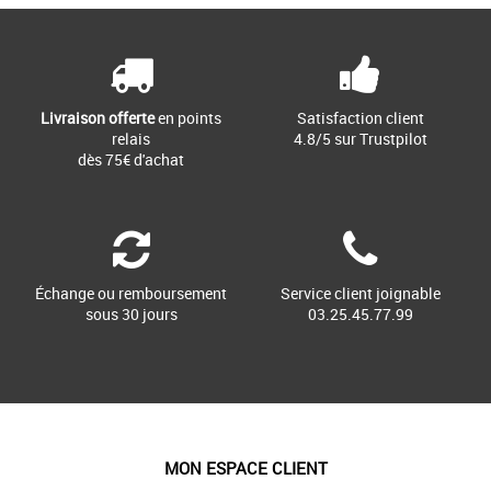
Baskets adidas
Les proportions changent et le style
personnel règne en maître. Avec une
nouvelle perspective de [...]
Livraison offerte
en points
Satisfaction client
relais
4.8/5 sur Trustpilot
dès 75€ d'achat
Échange ou remboursement
Service client joignable
sous 30 jours
03.25.45.77.99
MON ESPACE CLIENT