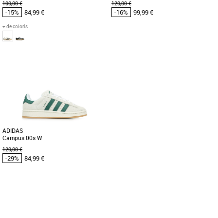
100,00 €
120,00 €
-15%
84,99 €
-16%
99,99 €
+ de coloris
38 2/3
38
39 1/3
40
Chaussures adidas pas cher et Promos
Chaussures adidas pas cher et Promos
Baskets adidas
Baskets adidas
Adoptez un style rétro avec les
LA GAZELLE CLASSIQUE S'OFFRE UN
chaussures adidas Tokyo. La tige en
RELOOKING AUDACIEUX. La liste des
daim souple présente une construction
icônes adidas ne serait pas complète
[...]
[...]
ADIDAS
Campus 00s W
120,00 €
-29%
84,99 €
37 1/3
Page
1
/ 1
Chaussures adidas pas cher et Promos