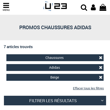
Trier par
MENU
Derniers arrivages
Prix croissant
PROMOS CHAUSSURES ADIDAS
Prix décroissant
Meilleures remises
7 articles trouvés
Chaussures
Adidas
Beige
Effacer tous les filtres
FILTRER LES RÉSULTATS