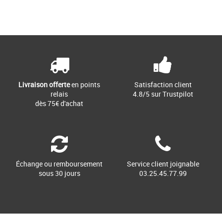
36
37 1/3
38
38 2/3
Page
1
/ 1
Chaussures adidas pas cher et Promos
Baskets adidas
UNE VERSION Y2K DE LA SNEAKER
CAMPUS CLASSIQUE. Un style rétro.
Cette chaussure adidas Campus 00s
[...]
Livraison offerte
en points
Satisfaction client
relais
4.8/5 sur Trustpilot
dès 75€ d'achat
Échange ou remboursement
Service client joignable
sous 30 jours
03.25.45.77.99