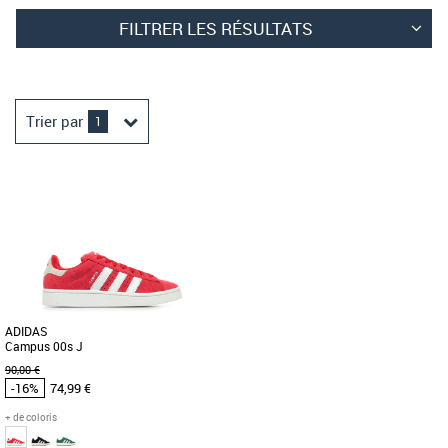
FILTRER LES RÉSULTATS
Trier par
1
ADIDAS
Campus 00s J
90,00 €
-16%
74,99 €
+ de coloris