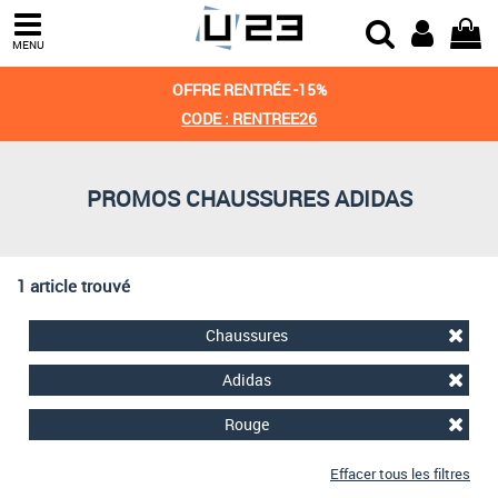
Trier par
MENU
Derniers arrivages
OFFRE RENTRÉE -15%
Prix croissant
CODE : RENTREE26
Prix décroissant
PROMOS CHAUSSURES ADIDAS
Meilleures remises
1 article trouvé
Chaussures
Adidas
Rouge
Effacer tous les filtres