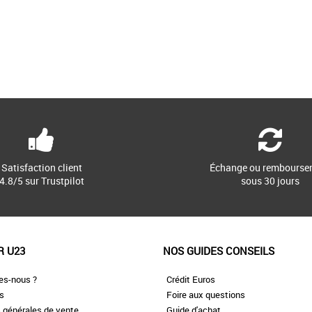
Satisfaction client
Échange ou rembourse
4.8/5 sur Trustpilot
sous 30 jours
R U23
NOS GUIDES CONSEILS
es-nous ?
Crédit Euros
es
Foire aux questions
 générales de vente
Guide d'achat