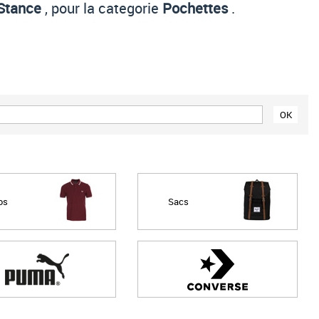
Stance
, pour la categorie
Pochettes
.
Prix croissant
Prix décroissant
Meilleures remises
os
Sacs