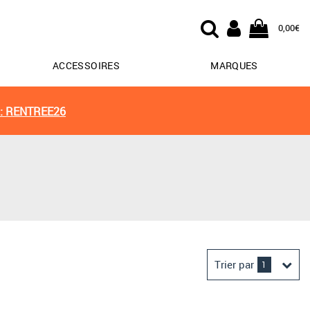
0,00€
ACCESSOIRES
MARQUES
: RENTREE26
Trier par
1
Derniers arrivages