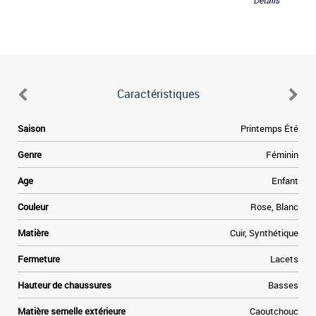
Détails
Caractéristiques
.
Saison
Printemps Été
s
r
Genre
Féminin
a
s
Age
Enfant
e
e
Couleur
Rose, Blanc
n
n
Matière
Cuir, Synthétique
Fermeture
Lacets
Hauteur de chaussures
Basses
Matière semelle extérieure
Caoutchouc