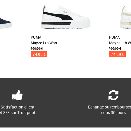
PUMA
PUMA
Mayze Lth Wn's
Mayze Lth W
100,00 €
100,00 €
74,99 €
74,99 €
Satisfaction client
Échange ou rembourse
4.8/5 sur Trustpilot
sous 30 jours