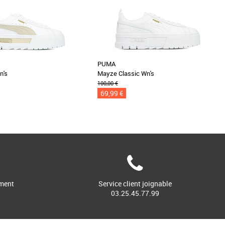
PUMA
n's
Mayze Classic Wn's
100,00 €
69,99 €
ment
Service client joignable
03.25.45.77.99