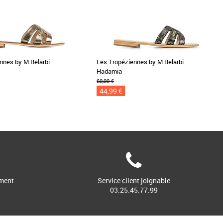
nnes by M.Belarbi
Les Tropéziennes by M.Belarbi
Hadamia
60,00 €
44,99 €
ment
Service client joignable
03.25.45.77.99