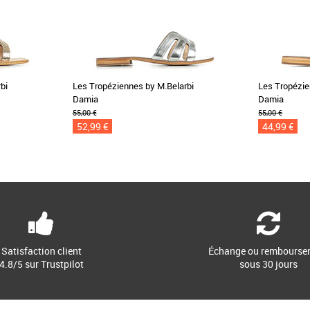
bi
Les Tropéziennes by M.Belarbi
Les Tropézie
Damia
Damia
55,00 €
55,00 €
52,99 €
44,99 €
Satisfaction client
Échange ou rembourse
4.8/5 sur Trustpilot
sous 30 jours