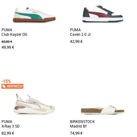
années 80 pour un style [...]
optimal, parfaites pour accompagner
[...]
PUMA
PUMA
Club Kayzer OG
Caven 2.0 Jr
42,99 €
65,00 €
49,99 €
41
42
44
45
37
38
39
Chaussures
Chaussures
Les PUMA Club Kayzer OG sont des
S’inspirant du style des campus
baskets alliant style classique et
américains des années 90, la PUMA
confort moderne, idéales pour un [...]
Caven 2.0 est un modèle rétro [...]
PUMA
BIRKENSTOCK
X-Ray 3 SD
Madrid Bf
82,99 €
74,99 €