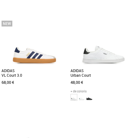
40
41 1/3
42
43 1/3
44
46
Chaussures
Chaussures
Découvrez les adidas Samba Jane W,
Découvrez les adidas La Trainer Og, des
des baskets au design intemporel et
baskets pour homme alliant
élégant, parfaites pour compléter [...]
parfaitement style rétro et confort [...]
ADIDAS
ADIDAS
VL Court 3.0
Urban Court
68,00 €
48,00 €
+ de coloris
41 1/3
42
43 1/3
44
45 1/3
46
47 1/3
Chaussures
Chaussures
Découvrez les adidas VL Court 3.0, des
Cette chaussure adidas présente une
baskets conçues pour allier élégance et
silhouette moderne et profilée offrant
confort au quotidien. [...]
une nouvelle perspective [...]