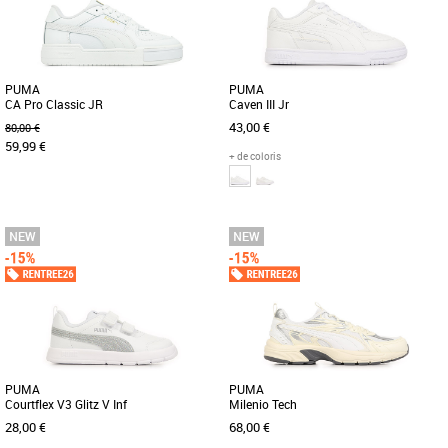
PUMA
PUMA
CA Pro Classic JR
Caven III Jr
43,00 €
80,00 €
59,99 €
+ de coloris
36
37
38
39
36
37
38
39
Chaussures
Chaussures
Depuis que la première PUMA
Découvrez les PUMA Caven III Jr, des
California a fait son apparition dans les
baskets unisexes conçues pour allier
années 1980, elle s’est fait [...]
style et confort tout au [...]
PUMA
PUMA
Courtflex V3 Glitz V Inf
Milenio Tech
28,00 €
68,00 €