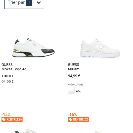
Trier par
1
GUESS
GUESS
Moxea Logo 4g
Miriam
94,99 €
110,00 €
94,99 €
+ de coloris
36
37
38
39
40
36
37
38
39
40
Chaussures
Chaussures
Les chaussures Guess Moxea pour
La Guess Miriam est une sneaker
femmes incarnent l'élégance
sophistiquée au design tendance,
sophistiquée avec une touche de
parfaite pour un look urbain chic. [...]
glamour. [...]