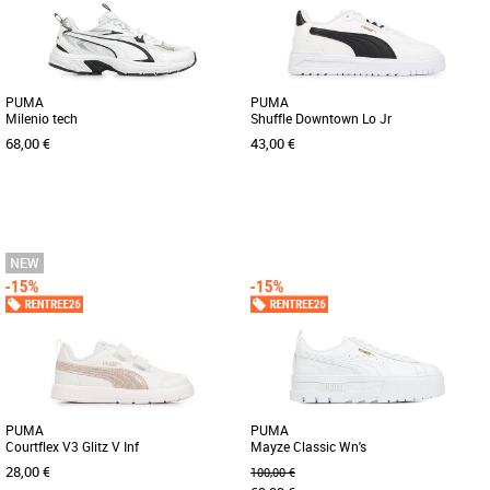
allier style et confort au quotidien. [...]
baskets au design iconique alliant style
et performance. Conçues [...]
PUMA
PUMA
Milenio tech
Shuffle Downtown Lo Jr
68,00 €
43,00 €
41
42
43
44
45
46
47
36
37
38
39
Chaussures
Chaussures
La Milenio de PUMA est faite pour les
Découvrez la PUMA Shuffle Downtown
personnes en quête d’une chaussure au
Lo Jr, une basket unisexe idéale pour
look futuriste. Dotées [...]
les enfants, alliant style [...]
PUMA
PUMA
Courtflex V3 Glitz V Inf
Mayze Classic Wn's
28,00 €
100,00 €