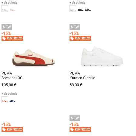
+ de coloris
+ de coloris
23
24
25
26
38
39
41
42
43
44
45
46
Chaussures
Chaussures
Découvrez les PUMA Courtflex V3 Glitz
Découvrez les PUMA Milenio Tech, des
V Inf, des baskets conçues
baskets alliant style moderne et confort
spécialement pour les bébés, alliant [...]
optimal pour accompagner [...]
PUMA
PUMA
Speedcat OG
Karmen Classic
105,00 €
58,00 €
+ de coloris
37
38
39
40
41
42
42.5
43
44
36
37
45
46
Chaussures
Découvrez les PUMA Karmen Classic,
Chaussures
des baskets unisexes conçues pour
Découvrez les PUMA Speedcat OG, des