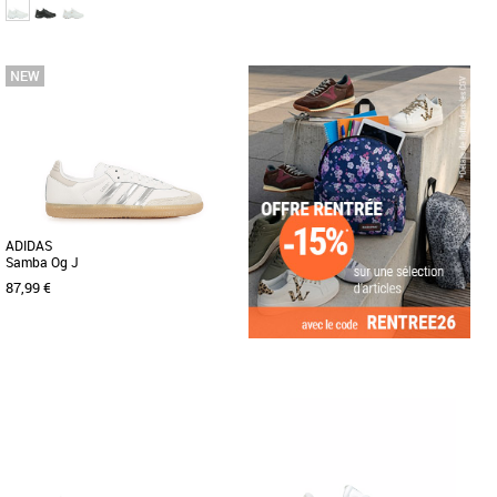
36
37
38
39
40
41
41
42
43
44
45
Chaussures
Chaussures
Optez pour un look sport très tendance
Le style rétro du jogging rencontre le
avec cette Skechers D'Lites Fresh Start
confort dans la Skechers Street™ Uno -
qui allie confort et [...]
Retro One. Cette chaussure [...]
ADIDAS
Samba Og J
87,99 €
36
37 1/3
39 1/3
Chaussures
Découvrez les adidas Samba Og J, des
baskets alliant élégance et confort.
Conçues spécialement [...]