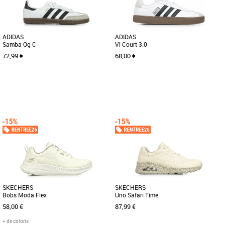
ADIDAS
ADIDAS
Samba Og C
Vl Court 3.0
72,99 €
68,00 €
32
33
35
36
37 1/3
38
38 2/3
39 1/3
40
41 1/3
42
43 1/3
44
Chaussures
SAMBA ORIGINALS Née sur les terrains
Chaussures
de football, la Samba est désormais
Opte pour un look chic ou décontracté.
une icône streetwear intemporelle. [...]
Cette sneaker adidas s'associe
facilement à toutes tes tenues. [...]
SKECHERS
SKECHERS
Bobs Moda Flex
Uno Safari Time
58,00 €
87,99 €
+ de coloris