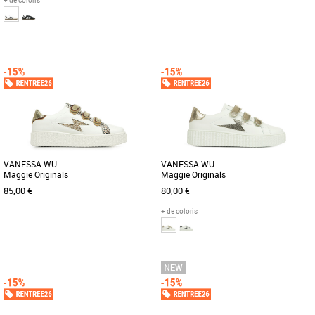
+ de coloris
36
36 2/3
37 1/3
38
41
42
43
44
45
Chaussures
Chaussures
Cette chaussure adidas Samba junior
Le Coq Sportif Courtnet est une basket
est similaire à celle portée par les
basse conçue pour les hommes adultes
footballeurs pro dans les [...]
à la recherche d’un style [...]
VANESSA WU
VANESSA WU
Maggie Originals
Maggie Originals
85,00 €
80,00 €
+ de coloris
37
38
39
40
41
36
37
38
39
Chaussures
Chaussures
Plus produit : - Baskets en similicuir
Plus produit: - Baskets en similicuir
blanc - Découpe en forme d'éclair à
blanc. - Découpe en forme d'éclair et
paillettes or et argent - [...]
contrefort en similicuir [...]