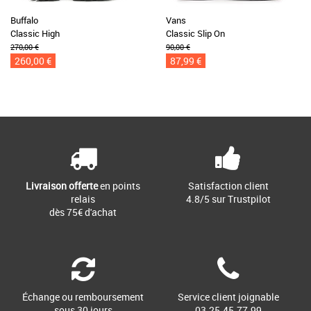
Buffalo
Vans
Classic High
Classic Slip On
270,00 €
90,00 €
260,00 €
87,99 €
Livraison offerte
en points
Satisfaction client
relais
4.8/5 sur Trustpilot
dès 75€ d'achat
Échange ou remboursement
Service client joignable
sous 30 jours
03.25.45.77.99