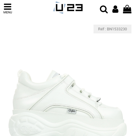
MENU
Réf : BN1533230