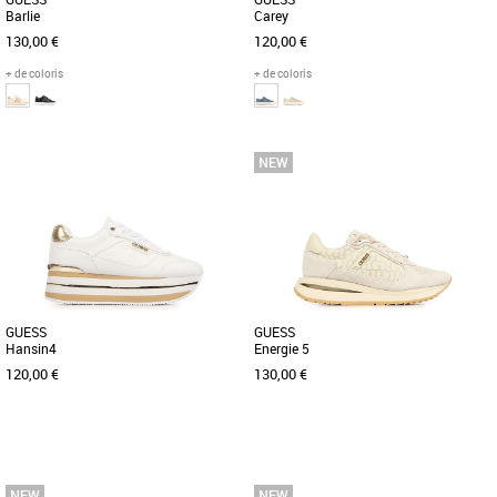
Barlie
Carey
130,00 €
120,00 €
+ de coloris
+ de coloris
36
37
38
39
40
36
37
38
39
40
Chaussures guess
Chaussures guess
Découvrez les baskets Guess Barlie, un
Découvrez les baskets Guess Carey, une
modèle alliant élégance et confort pour
alliance parfaite entre style et confort
sublimer votre style [...]
pour la saison Printemps-Été [...]
GUESS
GUESS
Hansin4
Energie 5
120,00 €
130,00 €
40
36
37
38
39
40