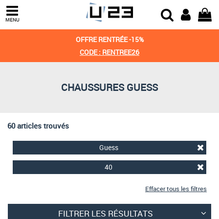
Trier par
MENU
Derniers arrivages
OFFRE RENTRÉE -15%
Prix croissant
CODE : RENTREE26
Prix décroissant
CHAUSSURES GUESS
Meilleures remises
60 articles trouvés
Guess
40
Effacer tous les filtres
FILTRER LES RÉSULTATS