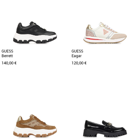
36
37
38
39
40
36
37
39
40
Chaussures guess
Chaussures guess
Découvrez les baskets Guess Harpaa,
Découvrez les baskets Guess Harpaa,
l'allié idéal pour un style décontracté et
un modèle alliant style et confort,
tendance lors des [...]
parfaites pour compléter votre [...]
GUESS
GUESS
Berrett
Eagar
140,00 €
120,00 €
37
38
39
40
36
37
38
39
40
Chaussures guess
Chaussures guess
Apportez une touche d'élégance
Les baskets Guess Eagar incarnent
sportive à votre garde-robe avec les
l'alliance parfaite entre style moderne et
baskets Guess Berrett, spécialement [...]
confort au quotidien. Conçues [...]