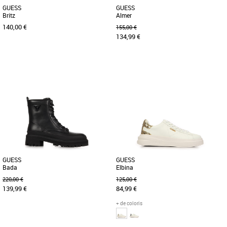
GUESS
GUESS
Britz
Almer
140,00 €
155,00 €
134,99 €
36
40
36
37
38
39
40
Chaussures guess
Chaussures guess
Découvrez les baskets Guess Britz, une
Découvrez le mocassin Guess Almer, un
alliance parfaite entre style et confort
modèle élégant et polyvalent conçu
pour la saison Printemps-Été [...]
pour accompagner toutes [...]
GUESS
GUESS
Bada
Elbina
220,00 €
125,00 €
139,99 €
84,99 €
+ de coloris