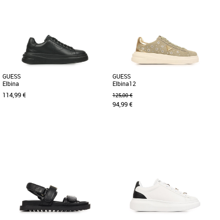
Chaussures guess
Chaussures guess
Découvrez les baskets Guess Britz,
Découvrez les baskets Guess Fire Up,
l'alliance parfaite entre élégance et
une alliance parfaite entre élégance et
confort pour sublimer vos [...]
confort pour sublimer [...]
GUESS
GUESS
Elbina
Elbina12
114,99 €
125,00 €
94,99 €
36
39
40
36
39
40
Chaussures guess
Chaussures guess
La Guess Elbina est une sneaker chic et
Découvrez la basket Guess Elbina12, un
moderne, parfaite pour les adeptes d’un
modèle alliant élégance et confort pour
style raffiné au quotidien. [...]
compléter votre garde-robe [...]