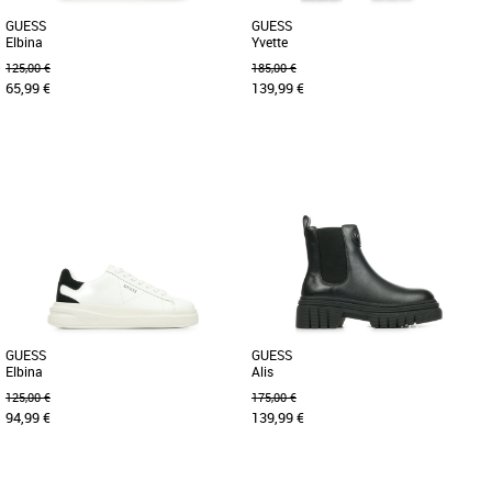
GUESS
GUESS
Elbina
Yvette
125,00 €
185,00 €
65,99 €
139,99 €
37
38
40
40
Chaussures guess
Chaussures guess
Les baskets Guess Elbina se
La bottine Yvette est une création
caractérisent par leur design audacieux
élégante et contemporaine signée
et tendance. Fabriquées en cuir [...]
Guess. Conçue en cuir synthétique, [...]
GUESS
GUESS
Elbina
Alis
125,00 €
175,00 €
94,99 €
139,99 €