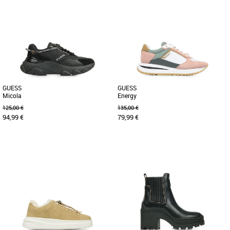
36
37
38
39
40
39
40
Chaussures guess
Chaussures guess
Ajoutez une touche de charme à votre
Plus produit : - Bout rond - Hauteur de
look avec les baskets Guess Naoko.
la semelle renforcée 6,5 cm - Lettrage
Leur élégant design à bout [...]
logo frontal et latéral - [...]
GUESS
GUESS
Micola
Energy
125,00 €
135,00 €
94,99 €
79,99 €
36
37
38
39
40
41
40
Chaussures guess
Chaussures guess
Très aimées par les jeunes et
La Guess Energy est une sneaker au
universelles. Leur popularité résulte
design sportif et moderne, idéale pour
sans doute du design unique [...]
un look dynamique et tendance. [...]