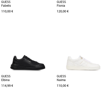
GUESS
GUESS
Fabelis
Fionia
110,00 €
120,00 €
36
38
40
38
40
41
Chaussures guess
Chaussures guess
Découvrez les sandales Guess Fabelis,
Découvrez les baskets Guess Fionia,
idéales pour accompagner vos tenues
une alliance parfaite entre style et
printanières et estivales [...]
confort pour la saison printemps-été [...]
GUESS
GUESS
Elbina
Naima
114,99 €
110,00 €