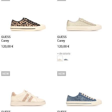
Chaussures guess
Découvrez les claquettes Guess
Faxona, l'alliance parfaite entre style
moderne et confort optimal pour [...]
GUESS
GUESS
Carey
Carey
120,00 €
120,00 €
+ de coloris
36
38
39
40
36
37
38
39
40
Chaussures guess
Chaussures guess
Découvrez les baskets Guess Carey, une
Découvrez les baskets Guess Carey, un
alliance parfaite entre style audacieux
modèle tendance et élégant
et confort optimal pour [...]
spécialement conçu pour les femmes
[...]
GUESS
GUESS