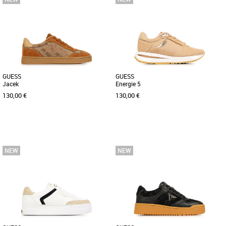
Chaussures guess
Chaussures guess
Découvrez les baskets Guess Hansin4,
Découvrez la basket Guess Energie 5,
un modèle élégant et raffiné, parfait
une chaussure alliant élégance et
pour sublimer vos tenues [...]
confort pour sublimer vos tenues [...]
GUESS
GUESS
Jacek
Energie 5
130,00 €
130,00 €
36
37
38
39
40
36
37
38
39
40
Chaussures guess
Chaussures guess
Découvrez les baskets Guess Jacek, un
Apportez une touche d'élégance
modèle incontournable de la collection
décontractée à votre garde-robe
printemps-été 2026 dédié [...]
printanière et estivale avec les [...]