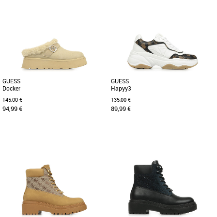
36
37
38
39
40
37
38
39
40
Chaussures guess
Chaussures guess
Découvrez les boots Guess Bada, un
Découvrez la paire de baskets Guess
incontournable pour la saison Automne
Elbina, l'accessoire mode
Hiver 2025. Conçues pour [...]
incontournable de la saison automne-
hiver [...]
GUESS
GUESS
Docker
Hapyy3
145,00 €
135,00 €
94,99 €
89,99 €
36
37
38
39
40
36
37
38
39
40
Chaussures guess
Chaussures guess
Découvrez le confort et l'élégance avec
Ces baskets sont incontournables pour
les Dockers de Guess pour femmes,
cet été. Ces chaussures Guess allient
alliant style et modernité. [...]
confort et style. Elles [...]