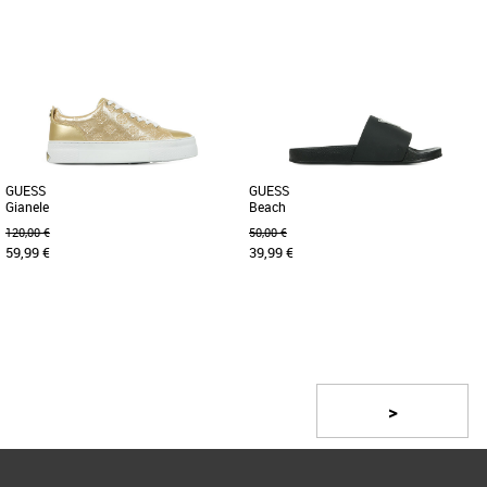
40
38
39
40
Chaussures guess
Chaussures guess
Découvrez l'élégance décontractée avec
La bottine Alis de Guess est un modèle
les baskets Guess pour femmes, alliant
chic et sophistiqué, parfait pour
style emblématique [...]
compléter des tenues élégantes [...]
GUESS
GUESS
Gianele
Beach
120,00 €
50,00 €
59,99 €
39,99 €
36
37
38
39
40
36
37
38
39
40
Page
1
/ 2
Chaussures guess
Chaussures guess
Les Gianele sont parfaites pour les
Plus produit : - Claquettes en tissu
femmes chics ! Plus produit : - Sneaker
synthétique. - Bande unique. - Logo
>
en similicuir. - Bout [...]
triangle devant.