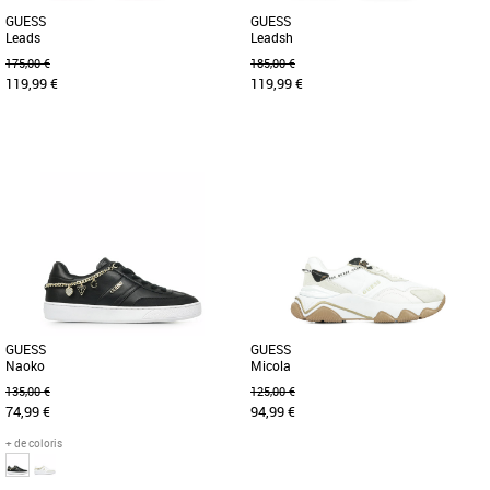
GUESS
GUESS
Leads
Leadsh
175,00 €
185,00 €
119,99 €
119,99 €
37
39
40
36
37
38
39
40
Chaussures guess
Chaussures guess
Cette bottine Guess vous apportera un
Découvrez les bottines Guess, un
style supplémentaire dans la vie de
incontournable pour toutes les femmes
tous les jours. Ses détails [...]
qui souhaitent allier style et [...]
GUESS
GUESS
Naoko
Micola
135,00 €
125,00 €
74,99 €
94,99 €
+ de coloris