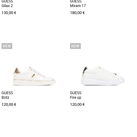
GUESS
GUESS
Gilax 2
Miram 17
130,00 €
180,00 €
36
37
38
39
40
36
37
38
39
40
Chaussures guess
Chaussures guess
Découvrez les baskets Guess Gilax 2,
Découvrez les baskets Guess Miram 17,
une alliance parfaite entre style et
un incontournable de la collection
confort pour sublimer vos [...]
Printemps-Été 2026 conçues [...]
GUESS
GUESS
Britz
Fire up
120,00 €
120,00 €
36
37
38
39
40
36
37
38
39
40