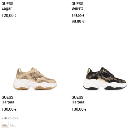
GUESS
GUESS
Eagar
Berrett
120,00 €
145,00 €
99,99 €
36
37
38
39
40
37
38
39
40
Chaussures guess
Chaussures guess
Découvrez les baskets Guess Eagar, un
Découvrez les baskets Guess Berrett, le
modèle alliant style et confort pour un
choix idéal pour un look à la fois
usage quotidien. Avec [...]
tendance et responsable. [...]
GUESS
GUESS
Harpaa
Harpaa
130,00 €
130,00 €
+ de coloris