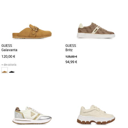
36
37
38
39
40
37
38
40
Chaussures guess
Chaussures guess
Découvrez les baskets Guess Elbina, un
Découvrez la basket Guess Naima, une
incontournable. Conçues pour allier
alliance parfaite entre style et confort
style et confort, ces [...]
pour sublimer vos tenues [...]
GUESS
GUESS
Galavanta
Britz
120,00 €
125,00 €
94,99 €
+ de coloris
36
37
38
39
40
36
37
38
39
40
Chaussures guess
Chaussures guess
Les chaussons Guess Galavanta allient
Découvrez les Baskets Guess Britz,
confort et élégance pour accompagner
l'alliance parfaite entre confort et style.
vos moments de détente [...]
Avec leur design tendance [...]