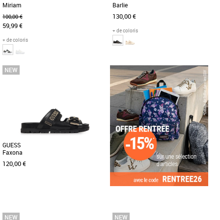
Miriam
Barlie
130,00 €
100,00 €
59,99 €
+ de coloris
+ de coloris
36
37
38
39
40
36
37
38
39
40
Chaussures guess
Chaussures guess
La Guess Miriam est une sneaker
Découvrez la basket Guess Barlie, un
sophistiquée au design tendance,
modèle incontournable de la collection
parfaite pour un look urbain chic. [...]
printemps-été 2026, spécialement [...]
GUESS
Faxona
120,00 €
36
37
38
39
40