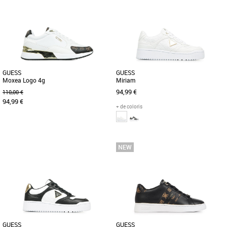
Chaussures guess
Chaussures guess
Découvrez les baskets Guess Miriam,
Apportez des paillettes dans vos tenues
l'allié parfait pour un look casual et
avec les Guess Hansin beiges et dorées.
tendance. Conçues pour [...]
Chics et pailletées, [...]
GUESS
GUESS
Moxea Logo 4g
Miriam
94,99 €
110,00 €
94,99 €
+ de coloris
36
37
38
39
40
36
37
38
39
40
Chaussures guess
Chaussures guess
Les chaussures Guess Moxea pour
La Guess Miriam est une sneaker
femmes incarnent l'élégance
sophistiquée au design tendance,
sophistiquée avec une touche de
parfaite pour un look urbain chic. [...]
glamour. [...]
GUESS
GUESS