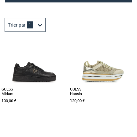
Trier par
1
GUESS
GUESS
Miriam
Hansin
100,00 €
120,00 €
36
37
38
39
40
36
37
38
39
40
41