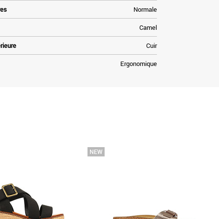
res
Normale
Camel
rieure
Cuir
Ergonomique