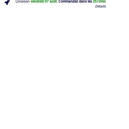
Livraison
vendredi 07 août
.
Commandez dans les
2h
10mn
Détails