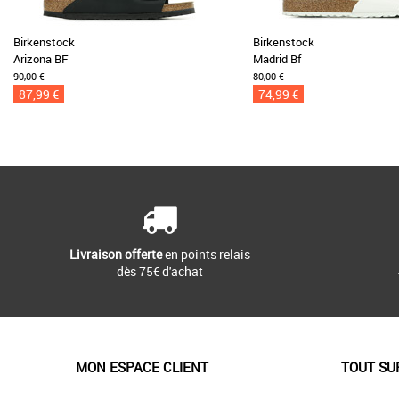
Birkenstock
Birkenstock
Arizona BF
Madrid Bf
90,00 €
80,00 €
87,99 €
74,99 €
Livraison offerte
en points relais
dès 75€ d'achat
MON ESPACE CLIENT
TOUT SU