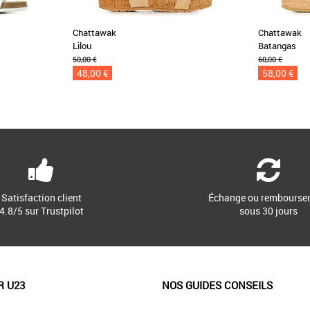
Chattawak
Chattawak
Lilou
Batangas
50,00 €
60,00 €
48,00 €
58,00 €
Satisfaction client
Échange ou rembourse
4.8/5 sur Trustpilot
sous 30 jours
R U23
NOS GUIDES CONSEILS