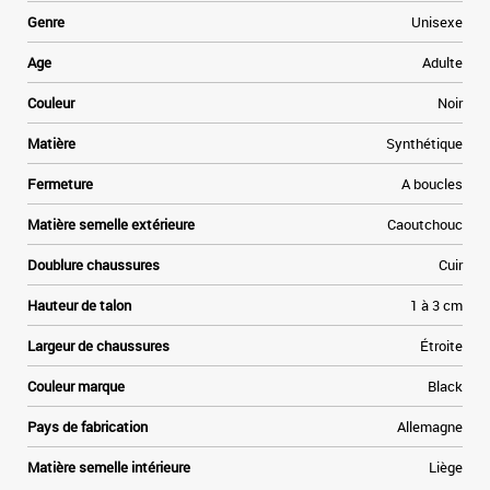
e
Genre
Unisexe
i
e
Age
Adulte
s
a
Couleur
Noir
u
Matière
Synthétique
Fermeture
A boucles
Matière semelle extérieure
Caoutchouc
Doublure chaussures
Cuir
Hauteur de talon
1 à 3 cm
Largeur de chaussures
Étroite
Couleur marque
Black
Pays de fabrication
Allemagne
Matière semelle intérieure
Liège