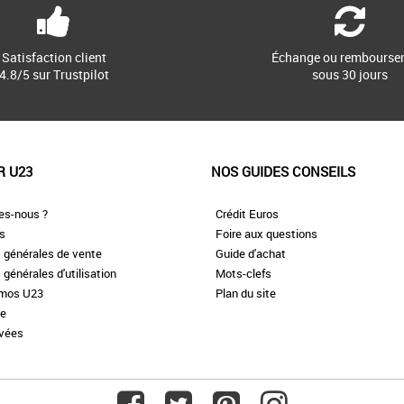
Satisfaction client
Échange ou rembourse
4.8/5 sur Trustpilot
sous 30 jours
R U23
NOS GUIDES CONSEILS
es-nous ?
Crédit Euros
es
Foire aux questions
 générales de vente
Guide d'achat
 générales d'utilisation
Mots-clefs
omos U23
Plan du site
te
ivées