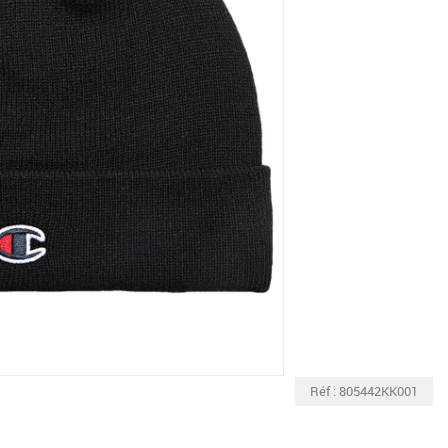
Réf : 805442KK001