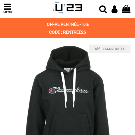
MENU
OFFRE RENTRÉE -15%
CODE : RENTREE26
Réf : 114461KK001