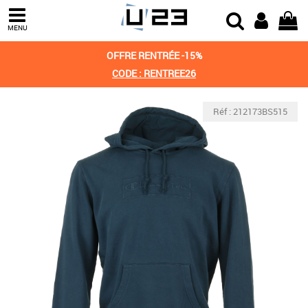
MENU
OFFRE RENTRÉE -15%
CODE : RENTREE26
Réf : 212173BS515