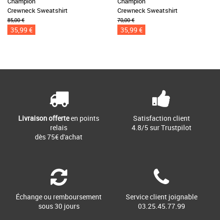
Champion
Champion
Crewneck Sweatshirt
Crewneck Sweatshirt
85,00 €
70,00 €
35,99 €
35,99 €
Livraison offerte
en points
Satisfaction client
relais
4.8/5 sur Trustpilot
dès 75€ d'achat
Échange ou remboursement
Service client joignable
sous 30 jours
03.25.45.77.99