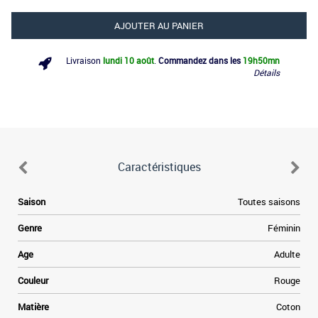
AJOUTER AU PANIER
Livraison
lundi 10 août
.
Commandez dans les
19h
50mn
Détails
Caractéristiques
e
Saison
Toutes saisons
.
s
Genre
Féminin
n
t
Age
Adulte
s
t
Couleur
Rouge
f
e
Matière
Coton