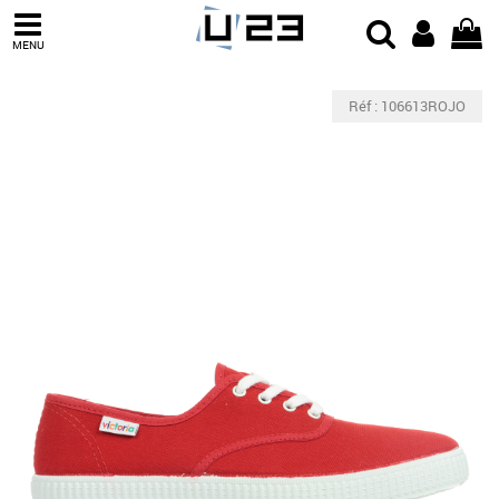
MENU
Réf : 106613ROJO