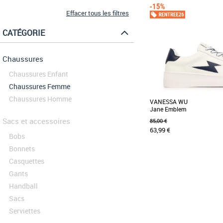
Effacer tous les filtres
CATÉGORIE
Chaussures
Chaussures Enfant
Chaussures Femme
Chaussures Homme
VANESSA WU
Jane Emblem
Sacs et accessoires
85,00 €
63,99 €
Bobs
Bonnets
Casquettes
36
Gants
Découvrez les baskets
Emblem, un modèle fém
Handball
parfaitement adapté à [...]
Sacs
Serviettes