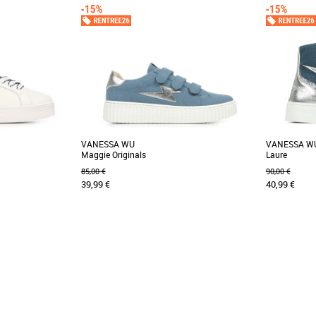
VANESSA WU
VANESSA W
Maggie Originals
Laure
85,00 €
90,00 €
39,99 €
40,99 €
36
36
 Vanessa WU Jane
Cette magnifique paire de Vanessa Wu Alison
Plus produi
inin et tendance
vous permettra de garder un style décontracté
jean. - Contr
et chic tout [...]
en similicuir [.