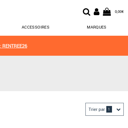
0,00€
ACCESSOIRES
MARQUES
: RENTREE26
Trier par
1
Derniers arrivages