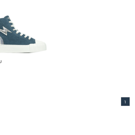
Prix croissant
Prix décroissant
Meilleures remises
U
1
t: - Baskets montantes en toile
efort et découpe en forme d'éclair
..]