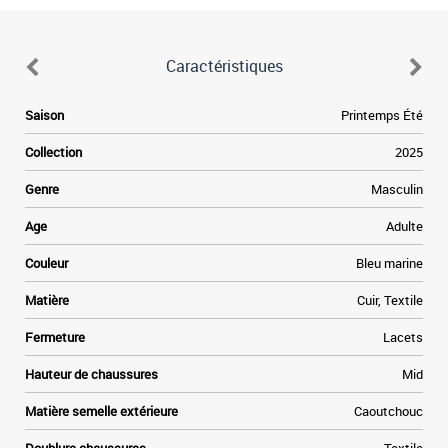
Caractéristiques
e
Saison
Printemps Été
e
Collection
2025
a
Genre
Masculin
e
Age
Adulte
t
Couleur
Bleu marine
»
Matière
Cuir, Textile
e
Fermeture
Lacets
Hauteur de chaussures
Mid
Matière semelle extérieure
Caoutchouc