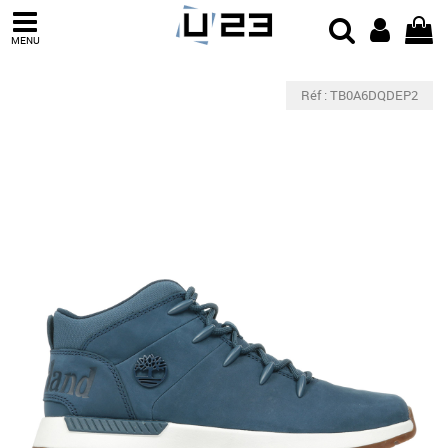
MENU
Réf : TB0A6DQDEP2