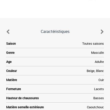
Caractéristiques
e
Saison
Toutes saisons
e
Genre
Masculin
a
Age
Adulte
e
Couleur
Beige, Blanc
t
Matière
Cuir
»
Fermeture
Lacets
e
Hauteur de chaussures
Basses
Matière semelle extérieure
Caoutchouc