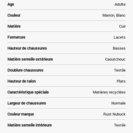
a
Age
Adulte
e
Couleur
Marron, Blanc
t
Matière
Cuir
»
Fermeture
Lacets
e
Hauteur de chaussures
Basses
Matière semelle extérieure
Caoutchouc
Doublure chaussures
Textile
Hauteur de talon
Plats
Caractéristique spéciale
Matières recyclées
Largeur de chaussures
Normale
Couleur marque
Rust Nubuck
Matière semelle intérieure
Textile