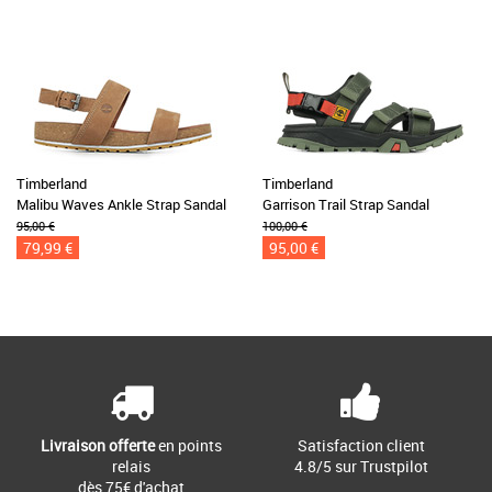
Timberland
Timberland
Malibu Waves Ankle Strap Sandal
Garrison Trail Strap Sandal
95,00 €
100,00 €
79,99 €
95,00 €
Livraison offerte
en points
Satisfaction client
relais
4.8/5 sur Trustpilot
dès 75€ d'achat