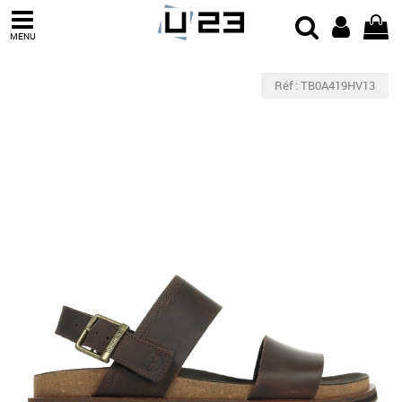
MENU
Réf : TB0A419HV13