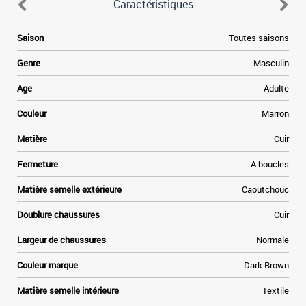
Caractéristiques
e
Saison
Toutes saisons
e
Genre
Masculin
a
Age
Adulte
e
Couleur
Marron
t
Matière
Cuir
»
Fermeture
A boucles
e
Matière semelle extérieure
Caoutchouc
Doublure chaussures
Cuir
Largeur de chaussures
Normale
Couleur marque
Dark Brown
Matière semelle intérieure
Textile