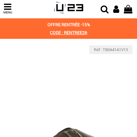
MENU
OFFRE RENTRÉE -15%
CODE : RENTREE26
Réf : TB0A41A1V13