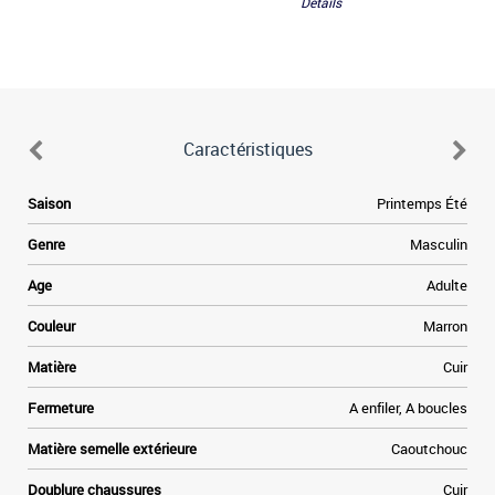
Détails
Caractéristiques
e
Saison
Printemps Été
e
Genre
Masculin
a
Age
Adulte
e
Couleur
Marron
t
Matière
Cuir
»
Fermeture
A enfiler, A boucles
e
Matière semelle extérieure
Caoutchouc
Doublure chaussures
Cuir