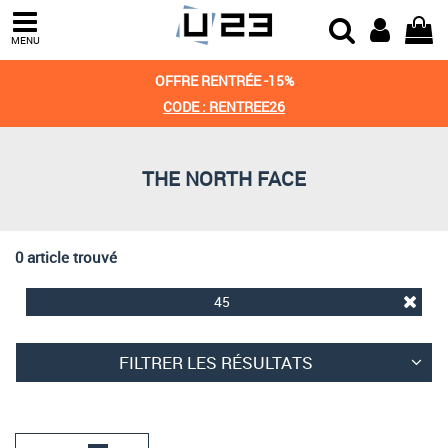
Trier par
MENU
Derniers arrivages
OFFRE RENTRÉE -15%
Prix croissant
CODE : RENTREE26
Prix décroissant
THE NORTH FACE
Meilleures remises
0 article trouvé
45
FILTRER LES RÉSULTATS