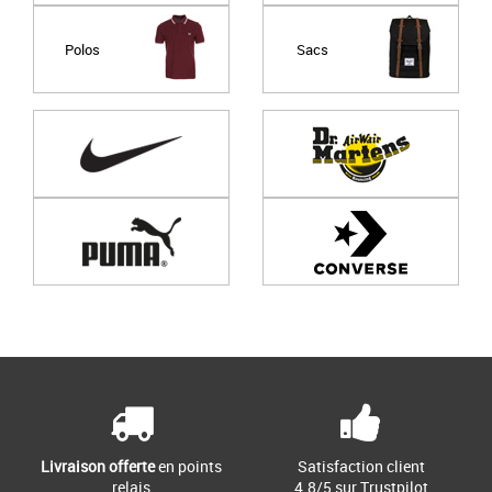
Polos
Sacs
Page
1
/ 0
Livraison offerte
en points
Satisfaction client
relais
4.8/5 sur Trustpilot