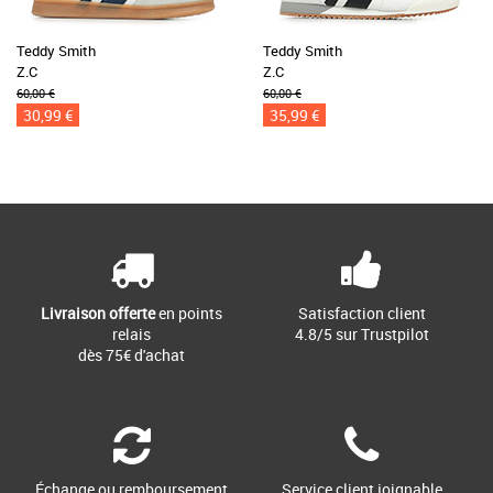
Teddy Smith
Teddy Smith
Z.C
Z.C
60,00 €
60,00 €
30,99 €
35,99 €
Livraison offerte
en points
Satisfaction client
relais
4.8/5 sur Trustpilot
dès 75€ d'achat
Échange ou remboursement
Service client joignable