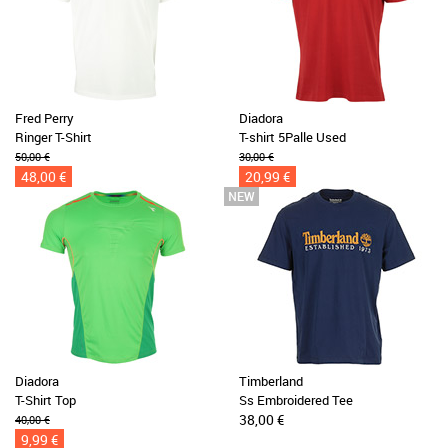
Fred Perry
Diadora
Ringer T-Shirt
T-shirt 5Palle Used
50,00 €
30,00 €
48,00 €
20,99 €
Diadora
Timberland
T-Shirt Top
Ss Embroidered Tee
38,00 €
40,00 €
9,99 €