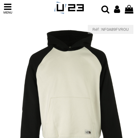
MENU
Réf : NF0A89FVROU