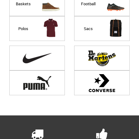
Baskets
Football
Polos
Sacs
Page
1
/ 0