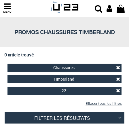
Trier par
MENU
Derniers arrivages
Prix croissant
PROMOS CHAUSSURES TIMBERLAND
Prix décroissant
Meilleures remises
0 article trouvé
Chaussures
Timberland
22
Effacer tous les filtres
FILTRER LES RÉSULTATS