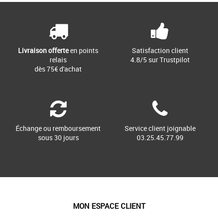
Ces baskets pour homme en cuir offrent
le style d'une chaussure Oxford et
l'assise plantaire souple et [...]
Livraison offerte
en points
Satisfaction client
relais
4.8/5 sur Trustpilot
dès 75€ d'achat
Échange ou remboursement
Service client joignable
sous 30 jours
03.25.45.77.99
MON ESPACE CLIENT