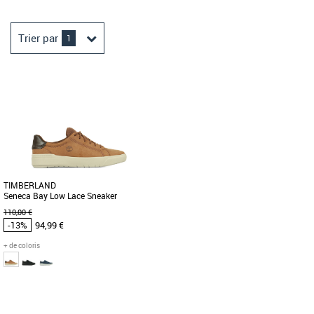
Trier par
1
TIMBERLAND
Seneca Bay Low Lace Sneaker
110,00 €
-13%
94,99 €
+ de coloris
40
41
41.5
43
44.5
47.5
Page
1
/ 1
Chaussures Timberland pas cher et
Promos Baskets Timberland