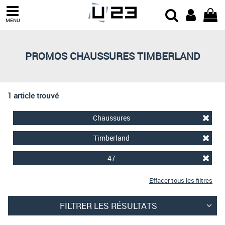
Trier par
MENU
Derniers arrivages
Prix croissant
PROMOS CHAUSSURES TIMBERLAND
Prix décroissant
Meilleures remises
1 article trouvé
Chaussures
Timberland
47
Effacer tous les filtres
FILTRER LES RÉSULTATS