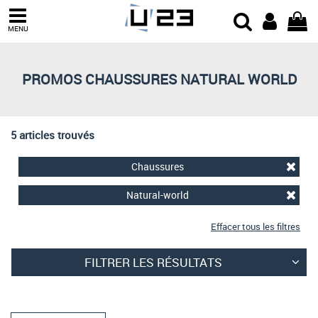
Trier par
MENU
Derniers arrivages
Prix croissant
PROMOS CHAUSSURES NATURAL WORLD
Prix décroissant
Meilleures remises
5 articles trouvés
Chaussures
Natural-world
Effacer tous les filtres
FILTRER LES RÉSULTATS