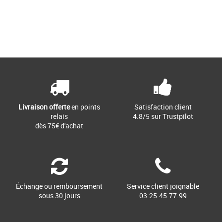
37
Page
1
/ 1
Chaussures Natural World pas cher et
Promos Baskets Natural World
Les produits de la marque Natural
World Eco sont le résultat des points
suivants: Qualité, Confort, [...]
Livraison offerte
en points
Satisfaction client
relais
4.8/5 sur Trustpilot
dès 75€ d'achat
Échange ou remboursement
Service client joignable
sous 30 jours
03.25.45.77.99