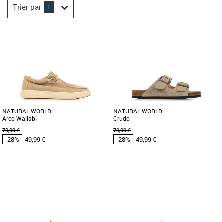
Trier par
1
NATURAL WORLD
NATURAL WORLD
Arco Wallabi
Crudo
70,00 €
70,00 €
-28%
49,99 €
-28%
49,99 €
40
45
38
40
41
42
44
Chaussures Natural World pas cher et
Chaussures Natural World pas cher et
Promos Baskets Natural World
Promos Baskets Natural World
Découvrez les mocassins Natural World
La sandale Natural World Crudo
Arco Wallabi, l'alliance parfaite entre
incarne l'élégance et le confort pour la