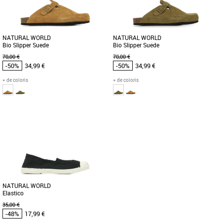
élégance et confort [...]
saison printemps-été 2026. [...]
NATURAL WORLD
NATURAL WORLD
Bio Slipper Suede
Bio Slipper Suede
70,00 €
70,00 €
-50%
34,99 €
-50%
34,99 €
+ de coloris
+ de coloris
39
44
43
45
Chaussures Natural World pas cher et
Chaussures Natural World pas cher et
Promos Baskets Natural World
Promos Baskets Natural World
Chaque détail compte pour allier
Chaque détail compte pour allier
qualité, confort, conscience écologique
qualité, confort, conscience écologique
et mode dans ces produits. [...]
et mode dans ces produits. [...]
NATURAL WORLD
Elastico
35,00 €
-48%
17,99 €