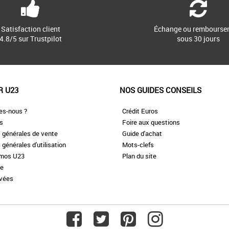
Satisfaction client
Échange ou rembourse
4.8/5 sur Trustpilot
sous 30 jours
R U23
NOS GUIDES CONSEILS
es-nous ?
Crédit Euros
es
Foire aux questions
 générales de vente
Guide d'achat
 générales d'utilisation
Mots-clefs
omos U23
Plan du site
te
ivées