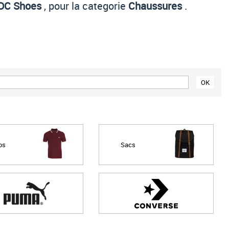
DC Shoes
, pour la categorie
Chaussures
.
Prix croissant
Prix décroissant
Meilleures remises
os
Sacs