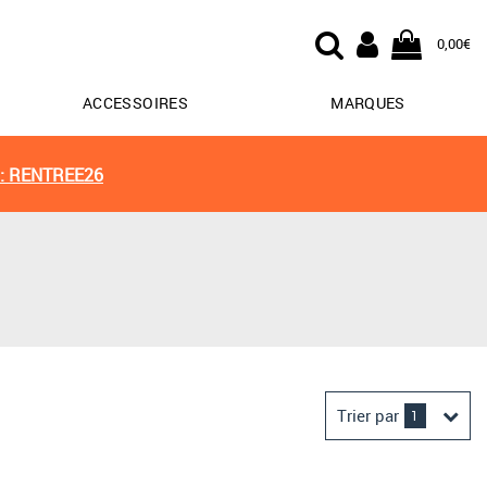
0,00€
ACCESSOIRES
MARQUES
: RENTREE26
Trier par
1
Derniers arrivages