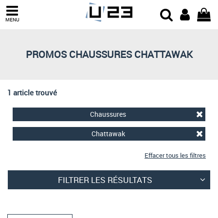
Trier par
MENU
Derniers arrivages
Prix croissant
PROMOS CHAUSSURES CHATTAWAK
Prix décroissant
Meilleures remises
1 article trouvé
Chaussures
Chattawak
Effacer tous les filtres
FILTRER LES RÉSULTATS