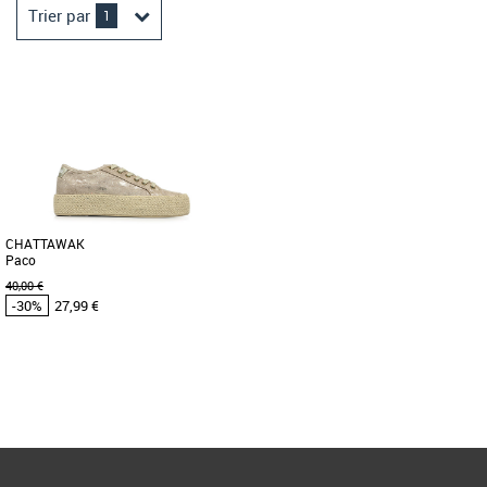
Trier par
1
CHATTAWAK
Paco
40,00 €
-30%
27,99 €
36
38
39
40
Page
1
/ 1
Chaussures Chattawak pas cher et
Promos Baskets Chattawak
Les baskets PACO de la marque
Chattawak sont des incontournables