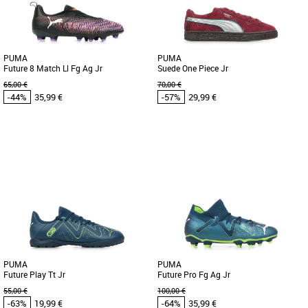
pour les enfants, alliant [...]
pour offrir aux jeunes athlètes [...]
PUMA
PUMA
Future 8 Match Ll Fg Ag Jr
Suede One Piece Jr
65,00 €
70,00 €
-44%
35,99 €
-57%
29,99 €
38
37
Chaussures enfant Puma pas cher et
Chaussures enfant Puma pas cher et
Promos Chaussures enfant Puma
Promos Chaussures enfant Puma
Avis aux meneurs de jeu ! La FUTURE 8
PUMA x One Piece combine les mondes
MATCH invite à exprimer sa créativité.
du manga et du sport dans une
Tige en mesh souple [...]
collection streetwear. Revoici la [...]
PUMA
PUMA
Future Play Tt Jr
Future Pro Fg Ag Jr
55,00 €
100,00 €
-63%
19,99 €
-64%
35,99 €