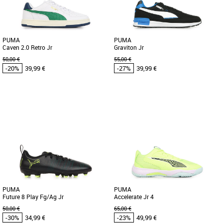
paire de sneakers des plus [...]
modèle classique, [...]
PUMA
PUMA
Caven 2.0 Retro Jr
Graviton Jr
50,00 €
55,00 €
-20%
39,99 €
-27%
39,99 €
37
38
39
39
Chaussures enfant Puma pas cher et
Chaussures enfant Puma pas cher et
Promos Chaussures enfant Puma
Promos Chaussures enfant Puma
Découvrez la PUMA Caven 2.0 Retro Jr,
Inspirée des silhouettes de course
une basket unisexe conçue pour les
emblématiques mais retravaillée pour
enfants, alliant style et [...]
plus de confort en toute décontraction,
[...]
PUMA
PUMA
Future 8 Play Fg/Ag Jr
Accelerate Jr 4
50,00 €
65,00 €
-30%
34,99 €
-23%
49,99 €