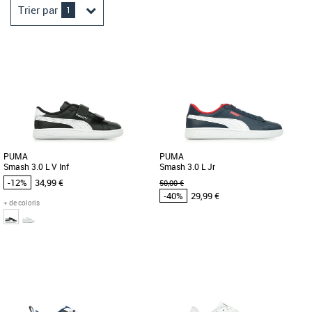
Trier par
1
PUMA
PUMA
Smash 3.0 L V Inf
Smash 3.0 L Jr
-12%
34,99 €
50,00 €
-40%
29,99 €
+ de coloris
23
24
26
27
37
38
39
Chaussures enfant Puma pas cher et
Chaussures enfant Puma pas cher et
Promos Chaussures enfant Puma
Promos Chaussures enfant Puma
Voici les sneakers PUMA Smash 3.0
Inspirée du tennis et de la rue, la PUMA
Buck pour enfants : des chaussures
Smash est de retour. Et plus belle que