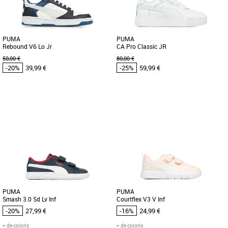
cool pour les aider à trouver leurs [...]
jamais. Avec une [...]
PUMA
PUMA
Rebound V6 Lo Jr
CA Pro Classic JR
50,00 €
80,00 €
-20%
39,99 €
-25%
59,99 €
36
37
38
39
36
37
38
39
Chaussures enfant Puma pas cher et
Chaussures enfant Puma pas cher et
Promos Chaussures enfant Puma
Promos Chaussures enfant Puma
Découvrez les PUMA Rebound V6 Lo Jr,
Depuis que la première PUMA
la paire de baskets idéale pour les
California a fait son apparition dans les
jeunes aventuriers qui souhaitent [...]
années 1980, elle s’est fait [...]
PUMA
PUMA
Smash 3.0 Sd Lv Inf
Courtflex V3 V Inf
-20%
27,99 €
-16%
24,99 €
+ de coloris
+ de coloris