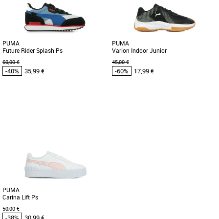
nouvelle édition de la [...]
basket inspirée des années [...]
PUMA
PUMA
Future Rider Splash Ps
Varion Indoor Junior
60,00 €
45,00 €
-40%
35,99 €
-60%
17,99 €
31
29
Chaussures enfant Puma pas cher et
Chaussures enfant Puma pas cher et
Promos Chaussures enfant Puma
Promos Chaussures enfant Puma
Créée en 1980, la Future Rider a vu le
Démarquez-vous sur le terrain ou à la
jour au moment où la course à pied
salle de sport avec les chaussures
commençait à passer de [...]
Varion II, un modèle multisport [...]
PUMA
Carina Lift Ps
50,00 €
-38%
30,99 €