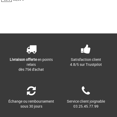
31
Page
1
/ 1
Chaussures enfant Puma pas cher et
Promos Chaussures enfant Puma
Ces baskets Carina Lift unissent
véritable style et confort suprême. Les
jeunes fans de PUMA vont [...]
Livraison offerte
en points
Satisfaction client
relais
4.8/5 sur Trustpilot
dès 75€ d'achat
Échange ou remboursement
Service client joignable
sous 30 jours
03.25.45.77.99