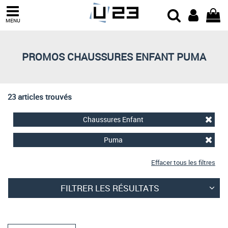
Trier par
MENU
Derniers arrivages
Prix croissant
PROMOS CHAUSSURES ENFANT PUMA
Prix décroissant
Meilleures remises
23 articles trouvés
Chaussures Enfant
Puma
Effacer tous les filtres
FILTRER LES RÉSULTATS