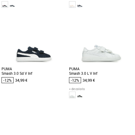
22
23
25
26
27
23
Chaussures enfant Puma pas cher et
Chaussures enfant Puma pas cher et
Promos Chaussures enfant Puma
Promos Chaussures enfant Puma
Votre bout de chou adorera ces baskets
Voici la Courtflex v3, la petite dernière
au style épuré. Version actualisée d’un
de la famille Courtflex ! Testées et
modèle classique, [...]
approuvées sur le [...]
PUMA
PUMA
Smash 3.0 Sd V Inf
Smash 3.0 L V Inf
-12%
34,99 €
-12%
34,99 €
+ de coloris
21
22
26
23
24
26
27
Chaussures enfant Puma pas cher et
Chaussures enfant Puma pas cher et
Promos Chaussures enfant Puma
Promos Chaussures enfant Puma
Les plus petits peuvent être aussi
Votre bout de chou adorera ces baskets
élégants que les adultes avec cette
au style épuré. Version actualisée d’un