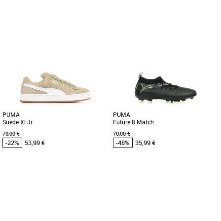
36
37
38
34
35
36
37
38
Chaussures enfant Puma pas cher et
Chaussures enfant Puma pas cher et
Promos Chaussures enfant Puma
Promos Chaussures enfant Puma
Découvrez la PUMA Future 8 Play
Découvrez les PUMA Accelerate Jr 4,
FG/AG Jr, une chaussure de football
des chaussures de handball
conçue spécialement pour les jeunes
spécialement conçues pour les jeunes
[...]
[...]
PUMA
PUMA
Suede Xl Jr
Future 8 Match
70,00 €
70,00 €
-22%
53,99 €
-48%
35,99 €
36
37
38
39
33
34
35
36
37
38
Chaussures enfant Puma pas cher et
Chaussures enfant Puma pas cher et
Promos Chaussures enfant Puma
Promos Chaussures enfant Puma
Découvrez les PUMA Suede Xl Jr, des
Découvrez les PUMA Future 8 Match,
baskets unisexes pensées spécialement
des chaussures de football conçues