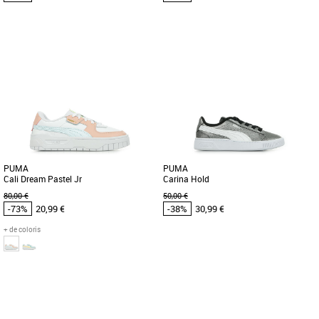
37.5
34.5
Chaussures enfant Puma pas cher et
Chaussures enfant Puma pas cher et
Promos Chaussures enfant Puma
Promos Chaussures enfant Puma
La Puma Future Play TT Jr est une
La Puma Future Pro AG/FG Jr est une
chaussure de football pour enfants,
chaussure de football pour enfants,
conçue pour les matchs sur terrains [...]
idéale pour les surfaces artificielles [...]
PUMA
PUMA
Cali Dream Pastel Jr
Carina Hold
80,00 €
50,00 €
-73%
20,99 €
-38%
30,99 €
+ de coloris
37
38
31
Chaussures enfant Puma pas cher et
Chaussures enfant Puma pas cher et
Promos Chaussures enfant Puma
Promos Chaussures enfant Puma
Laissez-vous aller à la farniente et aux
Les jeunes fashionados vont adorer le
vibes de la côte ouest avec cette
look californien décontracté de cette