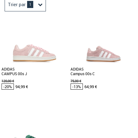
Trier par
1
ADIDAS
ADIDAS
CAMPUS 00s J
Campus 00s C
120,00 €
75,00 €
-20%
94,99 €
-13%
64,99 €
36
37 1/3
38
39 1/3
31
Chaussures enfant adidas pas cher et
Chaussures enfant adidas pas cher et
Promos Chaussures enfant adidas
Promos Chaussures enfant adidas
Découvrez les adidas CAMPUS 00s J,
Découvrez les adidas Campus 00s C,
des baskets qui allient style et confort
des baskets qui allient style et confort