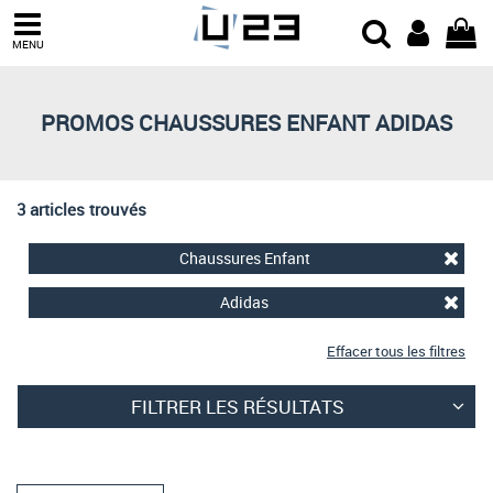
Trier par
MENU
Derniers arrivages
Prix croissant
PROMOS CHAUSSURES ENFANT ADIDAS
Prix décroissant
Meilleures remises
3 articles trouvés
Chaussures Enfant
Adidas
Effacer tous les filtres
FILTRER LES RÉSULTATS