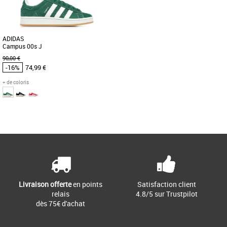
pour les petites modeuses. [...]
pour les enfants. Avec [...]
ADIDAS
Campus 00s J
90,00 €
-16%
74,99 €
+ de coloris
37 1/3
38
38 2/3
Page
1
/ 1
Chaussures enfant adidas pas cher et
Promos Chaussures enfant adidas
UNE VERSION Y2K DE LA SNEAKER
CAMPUS CLASSIQUE. Un style rétro.
Cette chaussure adidas Campus 00s
[...]
Livraison offerte
en points
Satisfaction client
relais
4.8/5 sur Trustpilot
dès 75€ d'achat